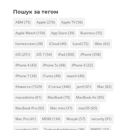
Пошук за тегом
ABM
(75)
Apple
(276)
Apple TV
(56)
Apple Watch
(154)
App Store
(39)
Business
(55)
homescreen
(38)
iCloud
(40)
iLand
(72)
iMac
(62)
iOS
(251)
iOS 7
(54)
iPad
(300)
iPhone
(358)
iPhone 4
(43)
iPhone 5s
(68)
iPhone 6
(32)
iPhone 7
(34)
iTunes
(49)
iwatch
(46)
iНовости
(1529)
iСтатьи
(346)
jamf
(41)
Mac
(82)
macadmins
(61)
MacBook
(79)
MacBook Air
(85)
MacBook Pro
(92)
Mac mini
(37)
macOS
(65)
Mac Pro
(41)
MDM
(134)
Mosyle
(57)
security
(91)
sysadmin
(41)
TodayinApplehistory
(38)
WWDC
(32)