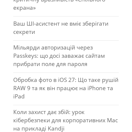
екрана»
Ваш ШІ-асистент не вміє зберігати
секрети
Мільярди авторизацій через
Passkeys: що досі заважає сайтам
прибрати поле для пароля
Обробка фото в iOS 27: Що таке рушій
RAW 9 та як він працює на iPhone та
iPad
Коли захист дає збій: урок
кібербезпеки для корпоративних Mac
на прикладі Kandji