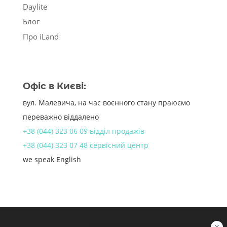
Daylite
Блог
Про iLand
Офіс в Києві:
вул. Малевича, на час воєнного стану праюємо
переважно віддалено
+38 (044) 323 06 09 відділ продажів
+38 (044) 323 07 48 сервісний центр
we speak English