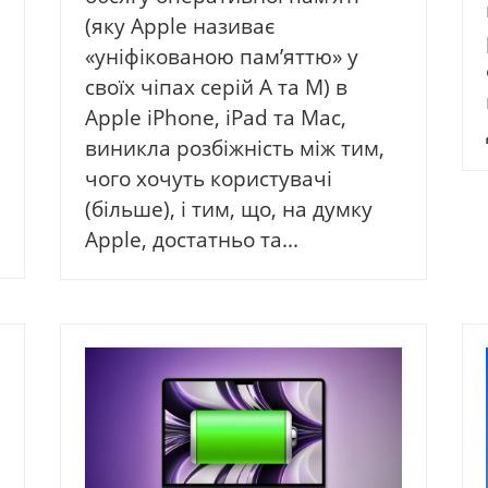
(яку Apple називає
«уніфікованою пам’яттю» у
своїх чіпах серій A та M) в
Apple iPhone, iPad та Mac,
виникла розбіжність між тим,
чого хочуть користувачі
(більше), і тим, що, на думку
Apple, достатньо та...