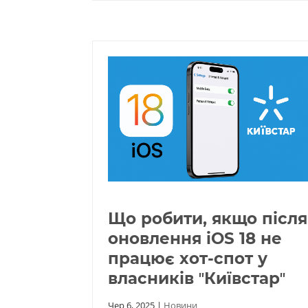
Що робити, якщо після
оновлення iOS 18 не
працює хот-спот у
власників ʼʼКиївстарʼʼ
Чер 6, 2025
|
Новини