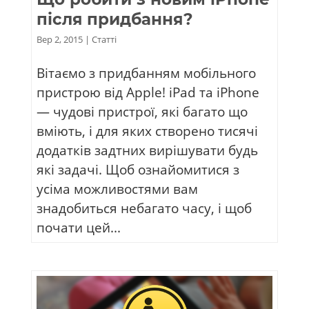
після придбання?
Вер 2, 2015
|
Статті
Вітаємо з придбанням мобільного
пристрою від Apple! iPad та iPhone
— чудові пристрої, які багато що
вміють, і для яких створено тисячі
додатків задтних вирішувати будь
які задачі. Щоб ознайомитися з
усіма можливостями вам
знадобиться небагато часу, і щоб
почати цей...