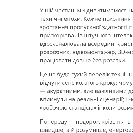
У цій частині ми дивитимемося н
технічні епохи. Кожне покоління
зростання пропускної здатності па
прискорювачів штучного інтелект
вдосконалювала всередині кристал
розробник, відеомонтажер, 3D-м
працювати довше без розетки.
Це не буде сухий перелік техніч
відчути сенс кожного кроку: чому
— акуратними, але важливими до
вплинули на реальні сценарії; і
«робочою станцією» інколи розми
Попереду — подорож крізь пʼять 
швидше, а й розумніше, енергое