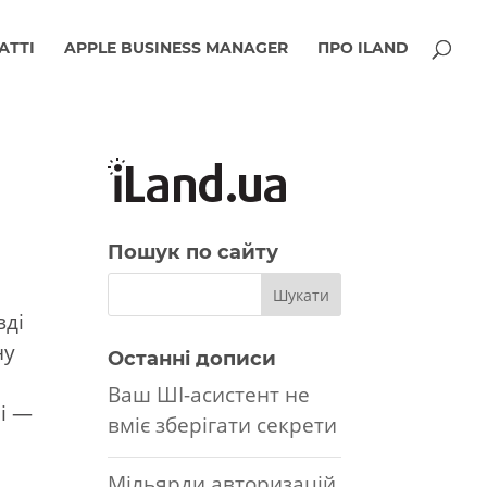
АТТІ
APPLE BUSINESS MANAGER
ПРО ILAND
Пошук по сайту
вді
ну
Останні дописи
Ваш ШІ-асистент не
лі —
вміє зберігати секрети
Мільярди авторизацій