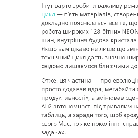
І тут варто зробити важливу рем
цикл
— п’ять матеріалів, створе
докладно пояснюється все те, що
робота широких 128-бітних NEON-
шин, внутрішня будова кристала 
Якщо вам цікаво не лише що змін
технічний цикл дасть значно шир
свідомо лишаємося ближчими до
Отже, ця частина — про еволюцію
просто додавав ядра, мегабайти 
продуктивності», а змінював сцен
AI й автономності під тривалим
таблиць, а заради того, щоб зро
свого Mac, то яке покоління спр
задачах.