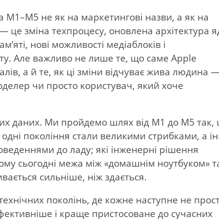
а M1–M5 не як на маркетингові назви, а як на
 — це зміна техпроцесу, оновлена архітектура я
мʼяті, нові можливості медіаблоків і
у. Але важливо не лише те, що саме Apple
ів, а й те, як ці зміни відчуває жива людина 
оделер чи просто користувач, який хоче
них даних. Ми пройдемо шлях від M1 до M5 так,
 одні покоління стали великими стрибками, а і
веденнями до ладу; які інженерні рішення
 чому сьогодні межа між «домашнім ноутбуком» т
вається сильніше, ніж здається.
технічних поколінь, де кожне наступне не прос
фективніше і краще пристосоване до сучасних