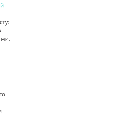
ий
сту:
х
ами.
го
м