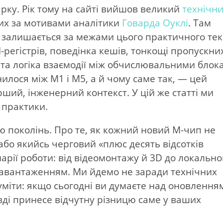
арку. Рік тому на сайті вийшов великий
технічн
них за мотивами аналітики
Говарда Оуклі
. Там
 залишається за межами цього практичного тек
регістрів, поведінка кешів, тонкощі пропускни
та логіка взаємодії між обчислювальними блок
илося між M1 і M5, а й чому саме так, — цей
ший, інженерний контекст. У цій же статті ми
 практики.
 поколінь. Про те, як кожний новий M-чип не
або якийсь черговий «плюс десять відсотків
арії роботи: від відеомонтажу й 3D до локально
 навантаженням. Ми йдемо не заради технічних
зуміти: якщо сьогодні ви думаєте над оновлення
авді принесе відчутну різницю саме у ваших