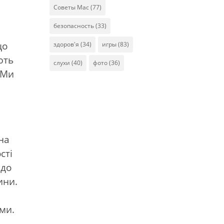
Советы Mac
(77)
безопасность
(33)
що
здоров'я
(34)
игры
(83)
ють
слухи
(40)
фото
(36)
 Ми
на
сті
 до
ини.
ми.