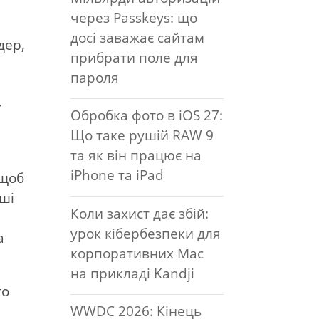
через Passkeys: що
досі заважає сайтам
дер,
прибрати поле для
пароля
—
Обробка фото в iOS 27:
Що таке рушій RAW 9
та як він працює на
iPhone та iPad
 щоб
нші
Коли захист дає збій:
урок кібербезпеки для
а
корпоративних Mac
на прикладі Kandji
то
WWDC 2026: Кінець