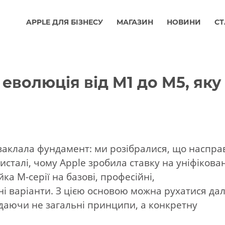
APPLE ДЛЯ БІЗНЕСУ
МАГАЗИН
НОВИНИ
СТ
еволюція від M1 до M5, яку
заклала фундамент: ми розібралися, що наспра
исталі, чому Apple зробила ставку на уніфікова
йка M-серії на базові, професійні,
і варіанти. З цією основою можна рухатися да
ядаючи не загальні принципи, а конкретну