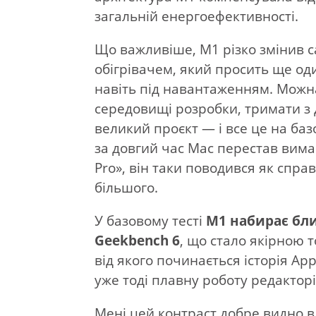
загальній енергоефективності.
Що важливіше, M1 різко змінив с
обігрівачем, який просить ще од
навіть під навантаженням. Можн
середовищі розробки, тримати з 
великий проєкт — і все це на баз
за довгий час Mac перестав вима
Pro», він таки поводився як спра
більшого.
У базовому тесті
M1 набирає бли
Geekbench 6
, що стало якірною 
від якого починається історія Ap
уже тоді плавну роботу редакторі
Мені цей контраст добре видно в