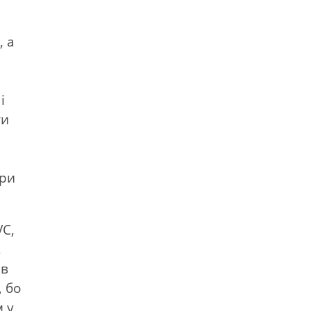
, а
і
ти
ери
VC,
,
 в
, бо
м у