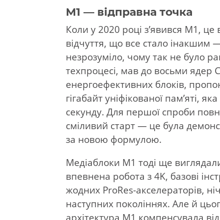
M1 — відправна точка
Коли у 2020 році з’явився M1, це 
відчуття, що все стало інакшим 
незрозуміло, чому так не було 
техпроцесі, мав до восьми ядер 
енергоефективних блоків, пропон
гігабайт уніфікованої пам’яті, як
секунду. Для першої спроби повні
сміливий старт — це була демонс
за новою формулою.
Медіаблоки M1 тоді ще виглядал
впевнена робота з 4K, базові ін
жодних ProRes-акселераторів, ніч
наступних поколіннях. Але й цьог
архітектура M1 компенсувала від