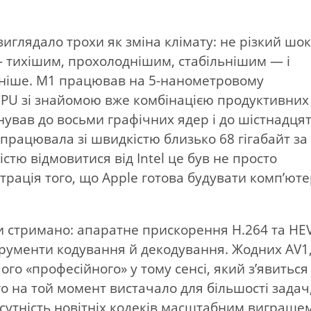
виглядало трохи як зміна клімату: не різкий шок
— тихішим, прохолоднішим, стабільнішим — і
раніше. М1 працював на 5-нанометровому
CPU зі знайомою вже комбінацією продуктивних 
ував до восьми графічних ядер і до шістнадця
а працювала зі швидкістю близько 68 гігабайт за
стю відмовитися від Intel це був не просто
трація того, що Apple готова будувати комп’ют
и стримано: апаратне прискорення H.264 та HE
струменти кодування й декодування. Жодних AV1
ого «професійного» у тому сенсі, який з’явиться
о на той момент вистачало для більшості задач
сутність новітніх кодеків масштабним виграше