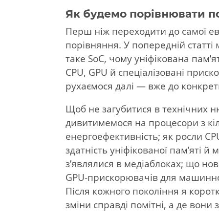
Як будемо порівнювати п
Перш ніж переходити до самої ев
порівняння. У попередній статті 
таке SoC, чому уніфікована пам’
CPU, GPU й спеціалізовані приск
рухаємося далі — вже до конкрет
Щоб не загубитися в технічних н
дивитимемося на процесори з кіль
енергоефективність; як росли CPU
здатність уніфікованої пам’яті й
з’являлися в медіаблоках; що нов
GPU-прискорювачів для машинно
Після кожного покоління я корот
зміни справді помітні, а де вон