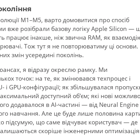
окоління
олюції M1–M5, варто домовитися про спосіб
ми вже розібрали базову логіку Apple Silicon — 
ять працює інакше, ніж звична RAM, як взаємоді
орювачі. Тож тут я не повторюватиму ці основи.
них змін усередині поколінь.
юансах, я відразу окреслю рамку. Ми
кох точок: на те, як змінювався техпроцес і
- і GPU-конфігурації; як збільшувалася пропуск
 максимальний доступний об’єм; які нові можливо
ого додавалося в AI-частині — від Neural Engine
го навчання. Але це буде лише половина карт
ко підсумую, що саме відчуває користувач — де
и залишаються скоріше інженерними оптимізація