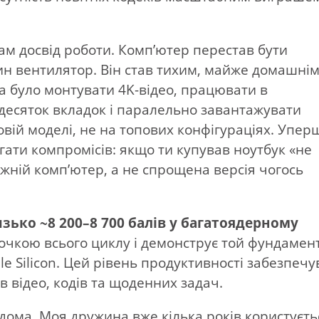
ам досвід роботи. Комп’ютер перестав бути
ин вентилятор. Він став тихим, майже домашні
а було монтувати 4K-відео, працювати в
десяток вкладок і паралельно завантажувати
овій моделі, не на топових конфігураціях. Упер
гати компромісів: якщо ти купував ноутбук «не
вжній комп’ютер, а не спрощена версія чогось
зько ~8 200–8 700 балів у багатоядерному
точкою всього циклу і демонструє той фундамент
ple Silicon. Цей рівень продуктивності забезпечу
в відео, кодів та щоденних задач.
дома. Моя дружина вже кілька років користуєть