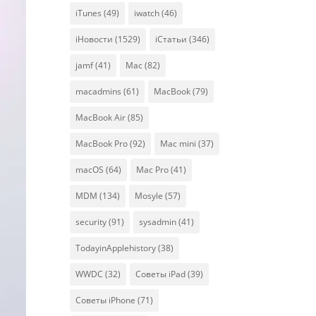
iTunes
(49)
iwatch
(46)
iНовости
(1529)
iСтатьи
(346)
jamf
(41)
Mac
(82)
macadmins
(61)
MacBook
(79)
MacBook Air
(85)
MacBook Pro
(92)
Mac mini
(37)
macOS
(64)
Mac Pro
(41)
MDM
(134)
Mosyle
(57)
security
(91)
sysadmin
(41)
TodayinApplehistory
(38)
WWDC
(32)
Советы iPad
(39)
Советы iPhone
(71)