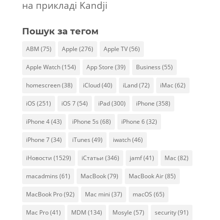
на прикладі Kandji
Пошук за тегом
ABM
(75)
Apple
(276)
Apple TV
(56)
Apple Watch
(154)
App Store
(39)
Business
(55)
homescreen
(38)
iCloud
(40)
iLand
(72)
iMac
(62)
iOS
(251)
iOS 7
(54)
iPad
(300)
iPhone
(358)
iPhone 4
(43)
iPhone 5s
(68)
iPhone 6
(32)
iPhone 7
(34)
iTunes
(49)
iwatch
(46)
iНовости
(1529)
iСтатьи
(346)
jamf
(41)
Mac
(82)
macadmins
(61)
MacBook
(79)
MacBook Air
(85)
MacBook Pro
(92)
Mac mini
(37)
macOS
(65)
Mac Pro
(41)
MDM
(134)
Mosyle
(57)
security
(91)