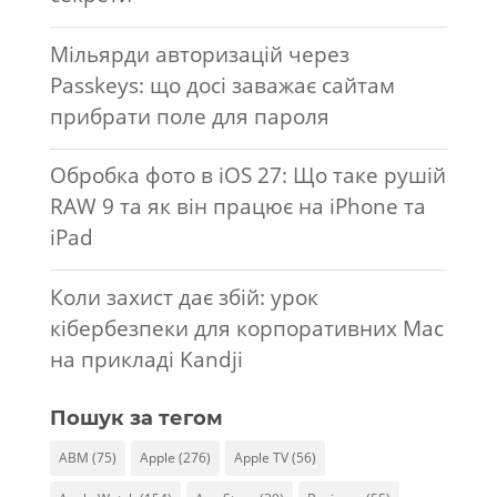
Мільярди авторизацій через
Passkeys: що досі заважає сайтам
прибрати поле для пароля
Обробка фото в iOS 27: Що таке рушій
RAW 9 та як він працює на iPhone та
iPad
Коли захист дає збій: урок
кібербезпеки для корпоративних Mac
на прикладі Kandji
Пошук за тегом
ABM
(75)
Apple
(276)
Apple TV
(56)