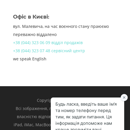
Офіс в Києві:
вул. Малевича, на час воєнного стану праюємо
переважно віддалено
+38 (044) 323 06 09 відділ продажів
+38 (044) 323 07 48 сервісний центр
we speak English
Copyright 1998 – 2024 iLand.
Всі зображення, логотипи та торгівельні марки є
власністю відповідних власників. Apple, iPhone,
iPad, iMac, MacBook, Mac є торгівельними марками