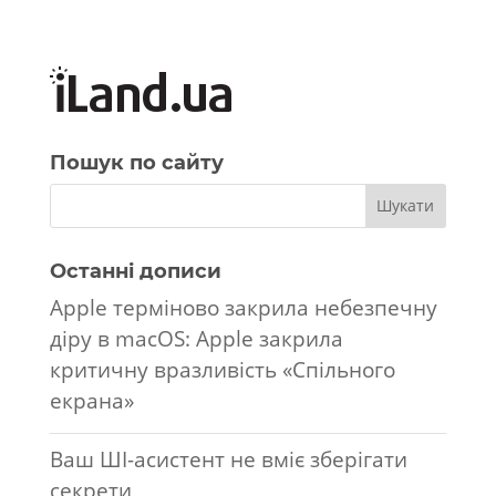
Пошук по сайту
Останні дописи
Apple терміново закрила небезпечну
діру в macOS: Apple закрила
критичну вразливість «Спільного
екрана»
Ваш ШІ-асистент не вміє зберігати
секрети