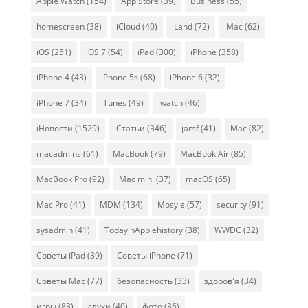
Apple Watch
(154)
App Store
(39)
Business
(55)
homescreen
(38)
iCloud
(40)
iLand
(72)
iMac
(62)
iOS
(251)
iOS 7
(54)
iPad
(300)
iPhone
(358)
iPhone 4
(43)
iPhone 5s
(68)
iPhone 6
(32)
iPhone 7
(34)
iTunes
(49)
iwatch
(46)
iНовости
(1529)
iСтатьи
(346)
jamf
(41)
Mac
(82)
macadmins
(61)
MacBook
(79)
MacBook Air
(85)
MacBook Pro
(92)
Mac mini
(37)
macOS
(65)
Mac Pro
(41)
MDM
(134)
Mosyle
(57)
security
(91)
sysadmin
(41)
TodayinApplehistory
(38)
WWDC
(32)
Советы iPad
(39)
Советы iPhone
(71)
Советы Mac
(77)
безопасность
(33)
здоров'я
(34)
игры
(83)
слухи
(40)
фото
(36)