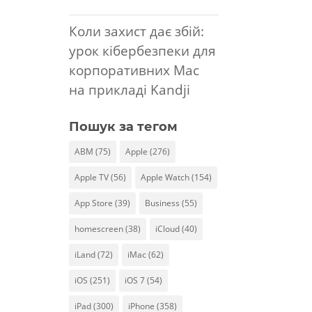
Коли захист дає збій:
урок кібербезпеки для
корпоративних Mac
на прикладі Kandji
Пошук за тегом
ABM
(75)
Apple
(276)
Apple TV
(56)
Apple Watch
(154)
App Store
(39)
Business
(55)
homescreen
(38)
iCloud
(40)
iLand
(72)
iMac
(62)
iOS
(251)
iOS 7
(54)
iPad
(300)
iPhone
(358)