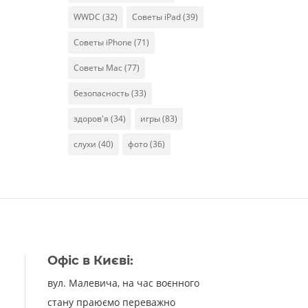
WWDC
(32)
Советы iPad
(39)
Советы iPhone
(71)
Советы Mac
(77)
безопасность
(33)
здоров'я
(34)
игры
(83)
слухи
(40)
фото
(36)
Офіс в Києві:
вул. Малевича, на час воєнного
стану праюємо переважно