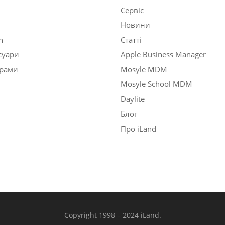
Сервіс
Новини
h
Статті
суари
Apple Business Manager
рами
Mosyle MDM
Mosyle School MDM
Daylite
Блог
Про iLand
Copyright 1998 – 2024 iLand.