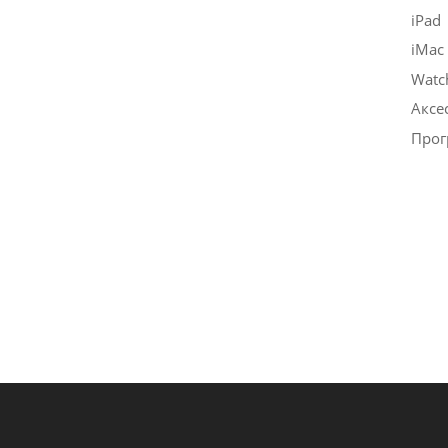
iPad
iMac
Watc
Аксе
Прог