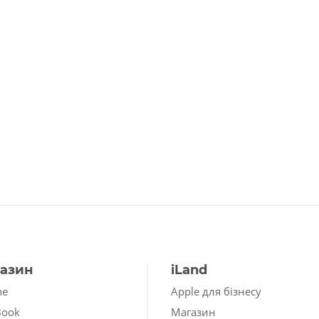
азин
iLand
ne
Apple для бізнесу
Book
Магазин