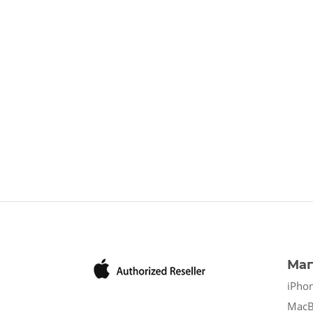
Маг
iPho
Mac