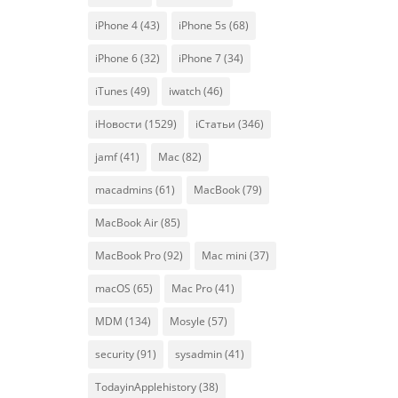
iPhone 4
(43)
iPhone 5s
(68)
iPhone 6
(32)
iPhone 7
(34)
iTunes
(49)
iwatch
(46)
iНовости
(1529)
iСтатьи
(346)
jamf
(41)
Mac
(82)
macadmins
(61)
MacBook
(79)
MacBook Air
(85)
MacBook Pro
(92)
Mac mini
(37)
macOS
(65)
Mac Pro
(41)
MDM
(134)
Mosyle
(57)
security
(91)
sysadmin
(41)
TodayinApplehistory
(38)