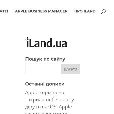
АТТІ
APPLE BUSINESS MANAGER
ПРО ILAND
Пошук по сайту
Останні дописи
Apple терміново
закрила небезпечну
діру в macOS: Apple
закрила критичну