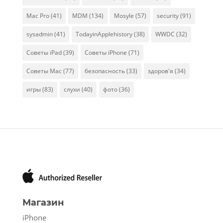
Mac Pro
(41)
MDM
(134)
Mosyle
(57)
security
(91)
sysadmin
(41)
TodayinApplehistory
(38)
WWDC
(32)
Советы iPad
(39)
Советы iPhone
(71)
Советы Mac
(77)
безопасность
(33)
здоров'я
(34)
игры
(83)
слухи
(40)
фото
(36)
Магазин
iPhone