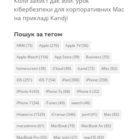
Коли захист дає збій: урок
кібербезпеки для корпоративних Mac
на прикладі Kandji
Пошук за тегом
ABM
(75)
Apple
(276)
Apple TV
(56)
Apple Watch
(154)
App Store
(39)
Business
(55)
homescreen
(38)
iCloud
(40)
iLand
(72)
iMac
(62)
iOS
(251)
iOS 7
(54)
iPad
(300)
iPhone
(358)
iPhone 4
(43)
iPhone 5s
(68)
iPhone 6
(32)
iPhone 7
(34)
iTunes
(49)
iwatch
(46)
iНовости
(1529)
iСтатьи
(346)
jamf
(41)
Mac
(82)
macadmins
(61)
MacBook
(79)
MacBook Air
(85)
MacBook Pro
(92)
Mac mini
(37)
macOS
(65)