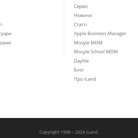
Сервіс
Новини
h
Статті
суари
Apple Business Manager
рами
Mosyle MDM
Mosyle School MDM
Daylite
Блог
Про iLand
Copyright 1998 – 2024 iLand.