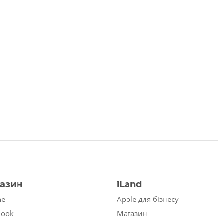
азин
iLand
ne
Apple для бізнесу
Book
Магазин