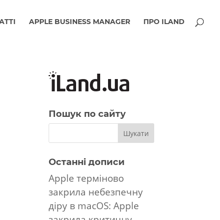
АТТІ
APPLE BUSINESS MANAGER
ПРО ILAND
Пошук по сайту
Останні дописи
Apple терміново
закрила небезпечну
діру в macOS: Apple
закрила критичну