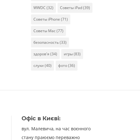
WWDC
(32)
Советы iPad
(39)
Советы iPhone
(71)
Советы Mac
(77)
безопасность
(33)
здоров'я
(34)
игры
(83)
слухи
(40)
фото
(36)
Офіс в Києві:
вул. Малевича, на час воєнного
стану праюємо переважно