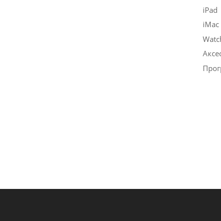
iPad
iMac
Watc
Аксе
Прог