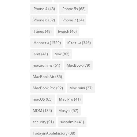
iPhone 4
(43)
iPhone 5s
(68)
iPhone 6
(32)
iPhone 7
(34)
iTunes
(49)
iwatch
(46)
iНовости
(1529)
iСтатьи
(346)
jamf
(41)
Mac
(82)
macadmins
(61)
MacBook
(79)
MacBook Air
(85)
MacBook Pro
(92)
Mac mini
(37)
macOS
(65)
Mac Pro
(41)
MDM
(134)
Mosyle
(57)
security
(91)
sysadmin
(41)
TodayinApplehistory
(38)