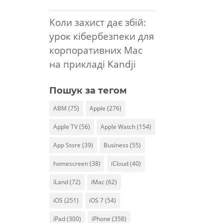
Коли захист дає збій:
урок кібербезпеки для
корпоративних Mac
на прикладі Kandji
Пошук за тегом
ABM
(75)
Apple
(276)
Apple TV
(56)
Apple Watch
(154)
App Store
(39)
Business
(55)
homescreen
(38)
iCloud
(40)
iLand
(72)
iMac
(62)
iOS
(251)
iOS 7
(54)
iPad
(300)
iPhone
(358)