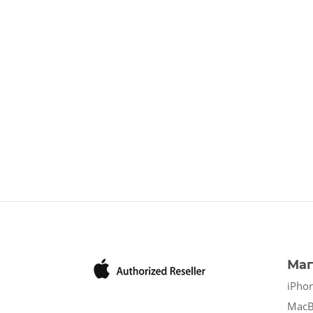
Маг
iPho
Mac