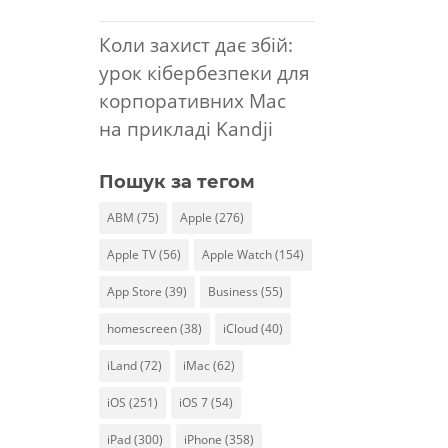
Коли захист дає збій:
урок кібербезпеки для
корпоративних Mac
на прикладі Kandji
Пошук за тегом
ABM
(75)
Apple
(276)
Apple TV
(56)
Apple Watch
(154)
App Store
(39)
Business
(55)
homescreen
(38)
iCloud
(40)
iLand
(72)
iMac
(62)
iOS
(251)
iOS 7
(54)
iPad
(300)
iPhone
(358)