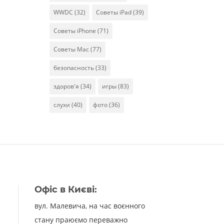
WWDC
(32)
Советы iPad
(39)
Советы iPhone
(71)
Советы Mac
(77)
безопасность
(33)
здоров'я
(34)
игры
(83)
слухи
(40)
фото
(36)
Офіс в Києві:
вул. Малевича, на час воєнного
стану праюємо переважно