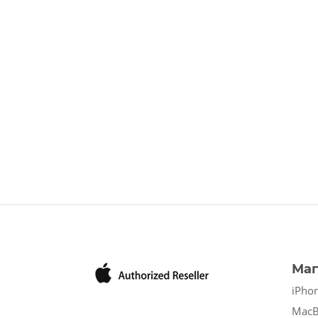
Маг
iPho
Mac