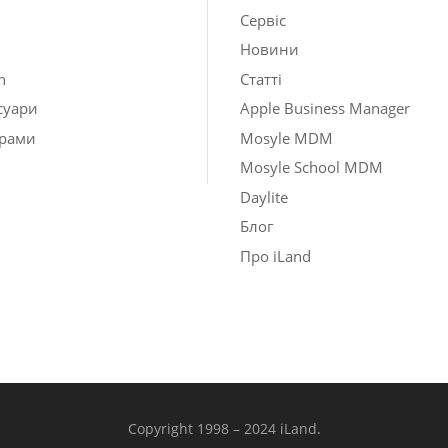
Сервіс
Новини
h
Статті
суари
Apple Business Manager
рами
Mosyle MDM
Mosyle School MDM
Daylite
Блог
Про iLand
Copyright 1998 – 2024 iLand.