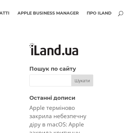
АТТІ
APPLE BUSINESS MANAGER
ПРО ILAND
Пошук по сайту
Останні дописи
Apple терміново
закрила небезпечну
діру в macOS: Apple
закрила критичну