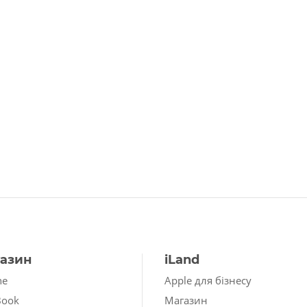
азин
iLand
ne
Apple для бізнесу
Book
Магазин