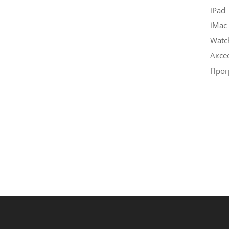
iPad
iMac
Watc
Аксе
Прог