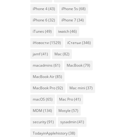
iPhone 4
(43)
iPhone 5s
(68)
iPhone 6
(32)
iPhone 7
(34)
iTunes
(49)
iwatch
(46)
iНовости
(1529)
iСтатьи
(346)
jamf
(41)
Mac
(82)
macadmins
(61)
MacBook
(79)
MacBook Air
(85)
MacBook Pro
(92)
Mac mini
(37)
macOS
(65)
Mac Pro
(41)
MDM
(134)
Mosyle
(57)
security
(91)
sysadmin
(41)
TodayinApplehistory
(38)