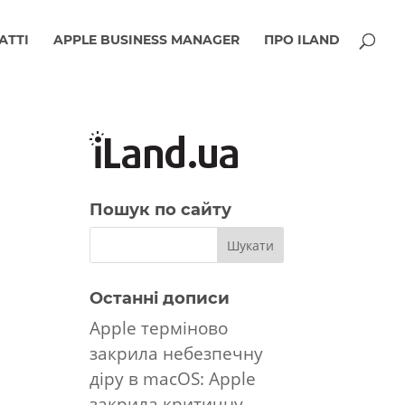
АТТІ
APPLE BUSINESS MANAGER
ПРО ILAND
Пошук по сайту
Останні дописи
Apple терміново
закрила небезпечну
діру в macOS: Apple
закрила критичну