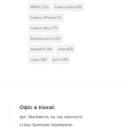
WWDC
(32)
Советы iPad
(39)
Советы iPhone
(71)
Советы Mac
(77)
безопасность
(33)
здоров'я
(34)
игры
(83)
слухи
(40)
фото
(36)
Офіс в Києві:
вул. Малевича, на час воєнного
стану праюємо переважно