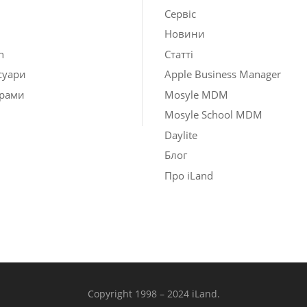
Сервіс
Новини
h
Статті
суари
Apple Business Manager
рами
Mosyle MDM
Mosyle School MDM
Daylite
Блог
Про iLand
Copyright 1998 – 2024 iLand.