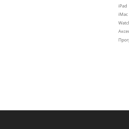
iPad
iMac
Watc
Аксе
Прог