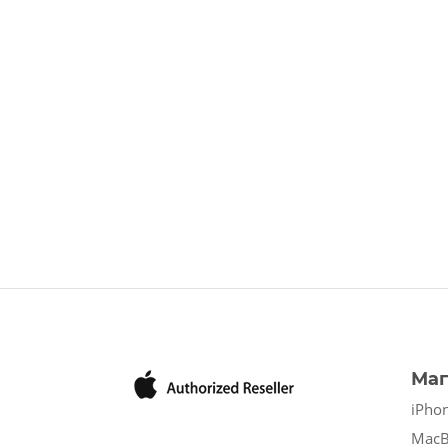
Маг
iPho
Mac