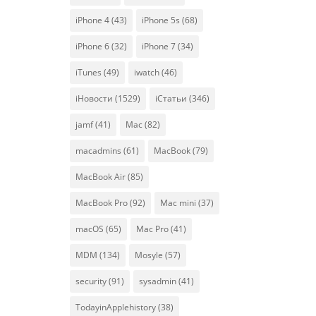
iPhone 4
(43)
iPhone 5s
(68)
iPhone 6
(32)
iPhone 7
(34)
iTunes
(49)
iwatch
(46)
iНовости
(1529)
iСтатьи
(346)
jamf
(41)
Mac
(82)
macadmins
(61)
MacBook
(79)
MacBook Air
(85)
MacBook Pro
(92)
Mac mini
(37)
macOS
(65)
Mac Pro
(41)
MDM
(134)
Mosyle
(57)
security
(91)
sysadmin
(41)
TodayinApplehistory
(38)