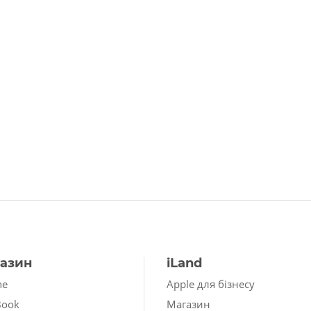
азин
iLand
ne
Apple для бізнесу
Book
Магазин