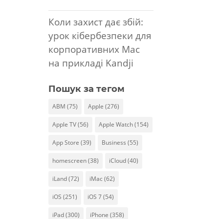
Коли захист дає збій:
урок кібербезпеки для
корпоративних Mac
на прикладі Kandji
Пошук за тегом
ABM
(75)
Apple
(276)
Apple TV
(56)
Apple Watch
(154)
App Store
(39)
Business
(55)
homescreen
(38)
iCloud
(40)
iLand
(72)
iMac
(62)
iOS
(251)
iOS 7
(54)
iPad
(300)
iPhone
(358)