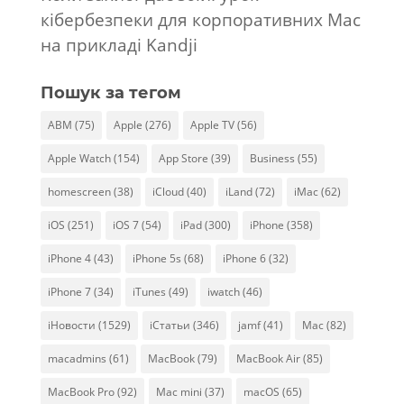
кібербезпеки для корпоративних Mac
на прикладі Kandji
Пошук за тегом
ABM
(75)
Apple
(276)
Apple TV
(56)
Apple Watch
(154)
App Store
(39)
Business
(55)
homescreen
(38)
iCloud
(40)
iLand
(72)
iMac
(62)
iOS
(251)
iOS 7
(54)
iPad
(300)
iPhone
(358)
iPhone 4
(43)
iPhone 5s
(68)
iPhone 6
(32)
iPhone 7
(34)
iTunes
(49)
iwatch
(46)
iНовости
(1529)
iСтатьи
(346)
jamf
(41)
Mac
(82)
macadmins
(61)
MacBook
(79)
MacBook Air
(85)
MacBook Pro
(92)
Mac mini
(37)
macOS
(65)