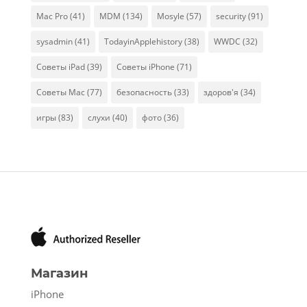
Mac Pro
(41)
MDM
(134)
Mosyle
(57)
security
(91)
sysadmin
(41)
TodayinApplehistory
(38)
WWDC
(32)
Советы iPad
(39)
Советы iPhone
(71)
Советы Mac
(77)
безопасность
(33)
здоров'я
(34)
игры
(83)
слухи
(40)
фото
(36)
Магазин
iPhone