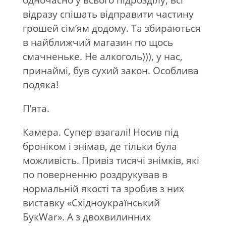
одночасно у всього підрозділу, всі
відразу спішать відправити частину
грошей сім’ям додому. Та збираються
в найближчий магазин по щось
смачненьке. Не алкоголь))), у нас,
принаймі, був сухий закон. Особлива
подяка!
П’ята.
Камера. Супер взагалі! Носив під
броніком і знімав, де тільки була
можливість. Привіз тисячі знімків, які
по поверненню роздрукував в
нормальній якості та зробив з них
виставку «Східноукраїнський
БукWar». А з двохвилинних