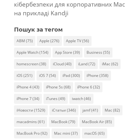
кібербезпеки для корпоративних Mac
на прикладі Kandji
Пошук за тегом
ABM
(75)
Apple
(276)
Apple TV
(56)
Apple Watch
(154)
App Store
(39)
Business
(55)
homescreen
(38)
iCloud
(40)
iLand
(72)
iMac
(62)
iOS
(251)
iOS 7
(54)
iPad
(300)
iPhone
(358)
iPhone 4
(43)
iPhone 5s
(68)
iPhone 6
(32)
iPhone 7
(34)
iTunes
(49)
iwatch
(46)
iНовости
(1529)
iСтатьи
(346)
jamf
(41)
Mac
(82)
macadmins
(61)
MacBook
(79)
MacBook Air
(85)
MacBook Pro
(92)
Mac mini
(37)
macOS
(65)