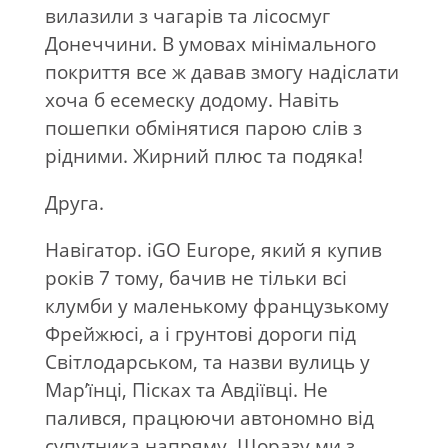
вилазили з чагарів та лісосмуг
Донеччини. В умовах мінімального
покриття все ж давав змогу надіслати
хоча б есемеску додому. Навіть
пошепки обмінятися парою слів з
рідними. Жирний плюс та подяка!
Друга.
Навігатор. iGO Europe, який я купив
років 7 тому, бачив не тільки всі
клумби у маленькому французькому
Фрейжюсі, а і грунтові дороги під
Світлодарськом, та назви вулиць у
Мар’їнці, Пісках та Авдіївці. Не
палився, працюючи автономно від
супутника напряму. Щоразу ми з