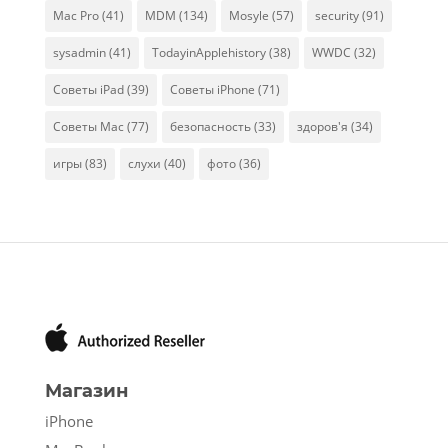
Mac Pro
(41)
MDM
(134)
Mosyle
(57)
security
(91)
sysadmin
(41)
TodayinApplehistory
(38)
WWDC
(32)
Советы iPad
(39)
Советы iPhone
(71)
Советы Mac
(77)
безопасность
(33)
здоров'я
(34)
игры
(83)
слухи
(40)
фото
(36)
Магазин
iPhone