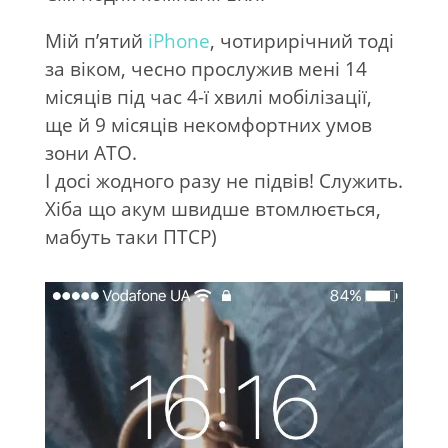
Мій п’ятий
iPhone
, чотирирічний тоді
за віком, чесно прослужив мені 14
місяців під час 4-ї хвилі мобілізації,
ще й 9 місяців некомфортних умов
зони АТО.
І досі жодного разу не підвів! Служить.
Хіба що акум швидше втомлюється,
мабуть таки ПТСР)