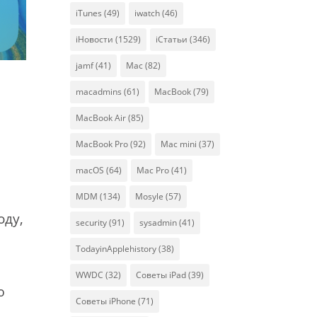
iTunes
(49)
iwatch
(46)
iНовости
(1529)
iСтатьи
(346)
jamf
(41)
Mac
(82)
macadmins
(61)
MacBook
(79)
MacBook Air
(85)
MacBook Pro
(92)
Mac mini
(37)
macOS
(64)
Mac Pro
(41)
MDM
(134)
Mosyle
(57)
оду,
security
(91)
sysadmin
(41)
TodayinApplehistory
(38)
WWDC
(32)
Советы iPad
(39)
ю
Советы iPhone
(71)