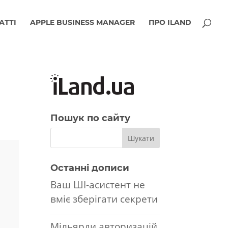
АТТІ
APPLE BUSINESS MANAGER
ПРО ILAND
Пошук по сайту
Останні дописи
Ваш ШІ-асистент не
вміє зберігати секрети
Мільярди авторизацій