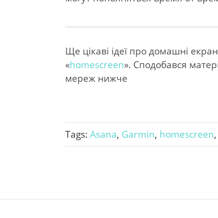
Ще цікаві ідеї про домашні екран
«
homescreen
». Сподобався матер
мереж нижче
Tags:
Asana
,
Garmin
,
homescreen