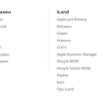
азин
iLand
ne
Apple для бізнесу
Book
Магазин
Сервіс
Новини
h
Статті
суари
Apple Business Manager
рами
Mosyle MDM
Mosyle School MDM
Daylite
Блог
Про iLand