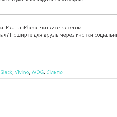
и iPad та iPhone читайте за тегом
іал? Поширте для друзів через кнопки соціальн
,
Slack
,
Vivino
,
WOG
,
Сільпо