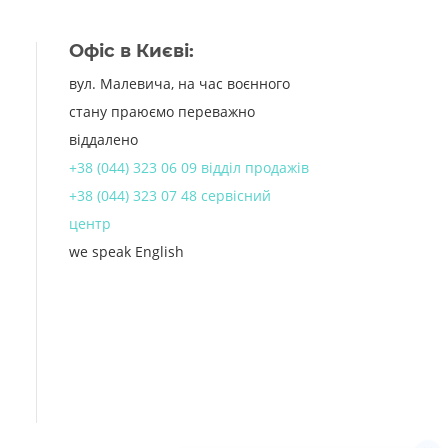
Офіс в Києві:
вул. Малевича, на час воєнного
стану праюємо переважно
віддалено
+38 (044) 323 06 09 відділ продажів
+38 (044) 323 07 48 сервісний
центр
we speak English