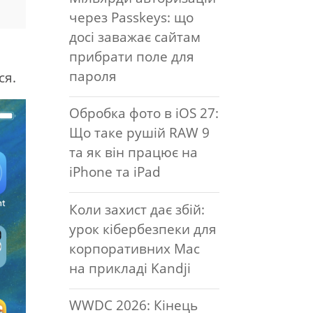
через Passkeys: що
досі заважає сайтам
прибрати поле для
пароля
ся.
Обробка фото в iOS 27:
Що таке рушій RAW 9
та як він працює на
iPhone та iPad
Коли захист дає збій:
урок кібербезпеки для
корпоративних Mac
на прикладі Kandji
WWDC 2026: Кінець