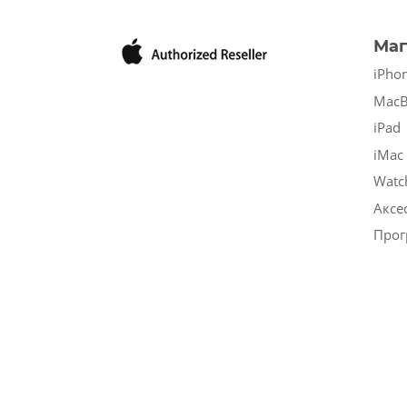
Маг
iPho
Mac
iPad
iMac
Watc
Аксе
Прог