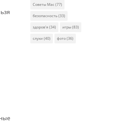
Советы Mac
(77)
льзя
безопасность
(33)
здоров'я
(34)
игры
(83)
слухи
(40)
фото
(36)
чные