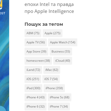
епохи Intel та правда
про Apple Intelligence
Пошук за тегом
ABM
(75)
Apple
(275)
Apple TV
(56)
Apple Watch
(154)
App Store
(39)
Business
(55)
homescreen
(38)
iCloud
(40)
iLand
(72)
iMac
(62)
iOS
(251)
iOS 7
(54)
iPad
(300)
iPhone
(358)
iPhone 4
(43)
iPhone 5s
(68)
iPhone 6
(32)
iPhone 7
(34)