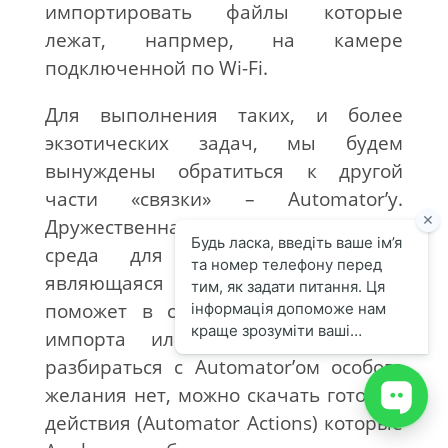
импортировать файлы которые
лежат, напрмер, на камере
подключенной по Wi-Fi.
Для выполнения таких, и более
экзотических задач, мы будем
вынуждены обратиться к другой
части «связки» – Automator’у.
Дружественная к пользователю
среда для создания скриптов,
являющаяся частью MacOS X 10.4
поможет в создании скриптов для
импорта или экспорта. А если
разбираться с Automator’ом особого
желания нет, можно скачать готовые
действия (Automator Actions) которые