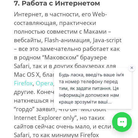
7. Работа с Интернетом
Интернет, в частности, его Web-
составляющая, практически
полностью совместим с Маками –
вебсайты, Flash-анимация, Java-script
– все это замечательно работает как
в родном “Маковском” браузере
Safari, так и в других браузерах для
Mac OS X, благо, их предостаточно –
Firefox
,
Opera
,
OmniWeb
,
Camino
и
другие. Конечно, бывает, что
наткнешься на вебсайт, который
“гордо” заявит, что он “Microsoft
Internet Explorer only”, но таких
сайтов сейчас очень мало, и если не
Safari, то как минимум Firefox