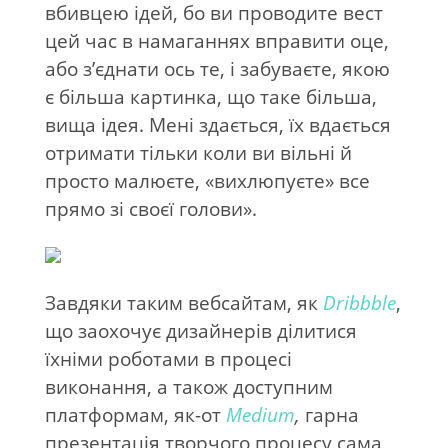
вбивцею ідей, бо ви проводите вест
цей час в намаганнях вправити оце,
або з’єднати ось те, і забуваєте, якою
є більша картинка, що таке більша,
вища ідея. Мені здається, їх вдається
отримати тільки коли ви вільні й
просто малюєте, «вихлюпуєте» все
прямо зі своєї голови».
Завдяки таким вебсайтам, як
Dribbble
,
що заохочує дизайнерів ділитися
їхніми роботами в процесі
виконання, а також доступним
платформам, як-от
Medium
,
гарна
презентація творчого процесу сама