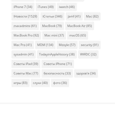
iPhone 7
(34)
iTunes
(49)
iwatch
(46)
iНовости
(1529)
iСтатьи
(346)
jamf
(41)
Mac
(82)
macadmins
(61)
MacBook
(79)
MacBook Air
(85)
MacBook Pro
(92)
Mac mini
(37)
macOS
(65)
Mac Pro
(41)
MDM
(134)
Mosyle
(57)
security
(91)
sysadmin
(41)
TodayinApplehistory
(38)
WWDC
(32)
Советы iPad
(39)
Советы iPhone
(71)
Советы Mac
(77)
безопасность
(33)
здоров'я
(34)
игры
(83)
слухи
(40)
фото
(36)