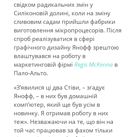
свідком радикальних змін у
Силіконовій долині, коли на зміну
сливовим садам прийшли фабрики
виготовлення мікропроцесорів. Після
спроб реалізуватися в сфері
графічного дизайну Янофф зрештою
влаштувався на роботу в
маркетинговій фірмі
Regis McKenna
в
Пало-Альто.
«З’явилися ці два Стіви, – згадує
Янофф, – в них був домашній
комп’ютер, який ще був усім в
новинку. Я отримав роботу в них
теж». Незважаючи на те, що він на
той час працював за фахом тільки