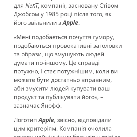
для
NeXT
, компанії, засновану Стівом
Джобсом у 1985 році після того, як
його звільнили з
Apple
.
«Мені подобається почуття гумору,
подобаються провокативні заголовки
та образи, що змушують людей
думати по-іншому. Це справді
потужно, і стає потужнішим, коли ви
можете бути достатньо вправним,
аби змусити людей купувати ваш
продукт та публікувати його», –
зазначає Янофф.
Логотип
Apple
, звісно, відповідали
цим критеріям. Компанія очолила
список найцінніших брендів у світі за