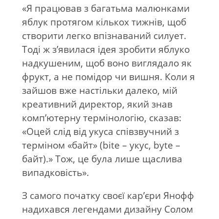
«Я працював з багатьма малюнками
яблук протягом кількох тижнів, щоб
створити легко впізнаваний силует.
Тоді ж з’явилася ідея зробити яблуко
надкушеним, щоб воно виглядало як
фрукт, а не помідор чи вишня. Коли я
зайшов вже настільки далеко, мій
креативний директор, який знав
комп’ютерну термінологію, сказав:
«Оцей слід від укуса співзвучний з
терміном «байт» (bite – укус, byte –
байт).» Тож, це була лише щаслива
випадковість».
З самого початку своєї кар’єри Янофф
надихався легендами дизайну Солом