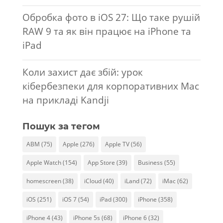
Обробка фото в iOS 27: Що таке рушій
RAW 9 та як він працює на iPhone та
iPad
Коли захист дає збій: урок
кібербезпеки для корпоративних Mac
на прикладі Kandji
Пошук за тегом
ABM
(75)
Apple
(276)
Apple TV
(56)
Apple Watch
(154)
App Store
(39)
Business
(55)
homescreen
(38)
iCloud
(40)
iLand
(72)
iMac
(62)
iOS
(251)
iOS 7
(54)
iPad
(300)
iPhone
(358)
iPhone 4
(43)
iPhone 5s
(68)
iPhone 6
(32)