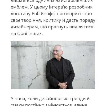
лишається одним із найстабільніших
емблем. У цьому інтерв’ю розробник
логотипу Роб Янофф поговорить про
своє творіння, критику й дасть пораду
дизайнерам, що прагнуть виділятися
на фоні інших.
У часи, коли дизайнерські тренди й
смаки постійно змінюються, єдине