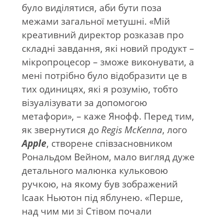
було виділятися, аби бути поза
межами загальної метушні. «Мій
креативний директор розказав про
складні завдання, які новий продукт –
мікропроцесор – зможе виконувати, а
мені потрібно було відобразити це в
тих одиницях, які я розумію, тобто
візуалізувати за допомогою
метафори», – каже Янофф. Перед тим,
як звернутися до
Regis
McKenna
, лого
Apple
, створене співзасновником
Рональдом Вейном, мало вигляд дуже
детального малюнка кульковою
ручкою, на якому був зображений
Ісаак Ньютон під яблунею. «Перше,
над чим ми зі Стівом почали