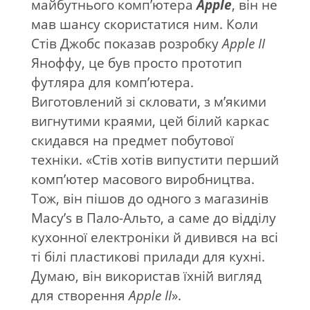
майбутнього комп’ютера
Apple
, він не
мав шансу скористатися ним. Коли
Стів Джобс показав розробку
Apple
II
Яноффу, це був просто прототип
футляра для комп’ютера.
Виготовлений зі скловати, з м’якими
вигнутими краями, цей білий каркас
скидався на предмет побутової
техніки. «Стів хотів випустити перший
комп’ютер масового виробництва.
Тож, він пішов до одного з магазинів
Macy’s в Пало-Альто, а саме до відділу
кухонної електроніки й дивився на всі
ті білі пластикові прилади для кухні.
Думаю, він використав їхній вигляд
для створення
Apple
II
».