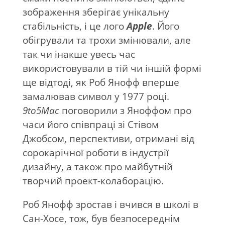
зображення зберігає унікальну
стабільність, і це лого
Apple
. Його
обігрували та трохи змінювали, але
так чи інакше увесь час
використовували в тій чи іншій формі
ще відтоді, як Роб Янофф вперше
замалював символ у 1977 році.
9
to
5
Mac
поговорили з Яноффом про
часи його співпраці зі Стівом
Джобсом, перспективи, отримані від
сорокарічної роботи в індустрії
дизайну, а також про майбутній
творчий проект-колаборацію.
Роб Янофф зростав і вчився в школі в
Сан-Хосе, тож, був безпосереднім