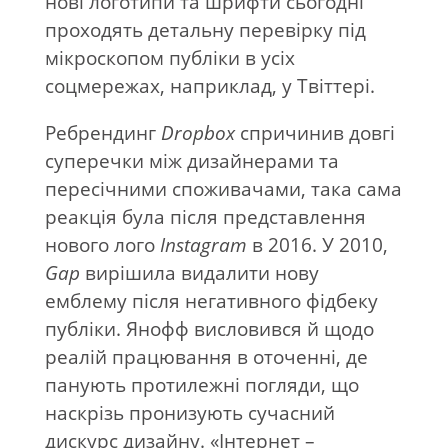
нові логотипи та шрифти сьогодні
проходять детальну перевірку під
мікроскопом публіки в усіх
соцмережах, наприклад, у Твіттері.
Ребрендинг
Dropbox
спричинив довгі
суперечки між дизайнерами та
пересічними споживачами, така сама
реакція була після представлення
нового лого
Instagram
в 2016. У 2010,
Gap
вирішила видалити нову
емблему після негативного фідбеку
публіки. Янофф висловився й щодо
реалій працювання в оточенні, де
панують протилежні погляди, що
наскрізь пронизують сучасний
дискурс дизайну. «Інтернет –