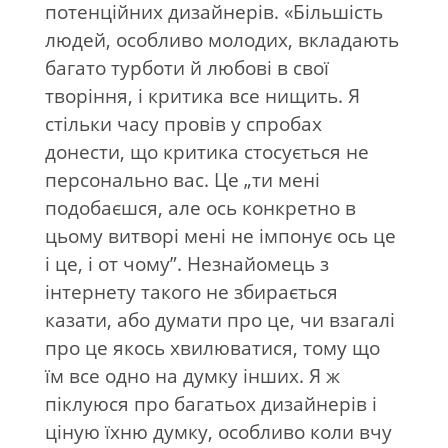
потенційних дизайнерів. «Більшість
людей, особливо молодих, вкладають
багато турботи й любові в свої
творіння, і критика все нищить. Я
стільки часу провів у спробах
донести, що критика стосується не
персонально вас. Це „ти мені
подобаєшся, але ось конкретно в
цьому витворі мені не імпонує ось це
і це, і от чому”. Незнайомець з
інтернету такого не збирається
казати, або думати про це, чи взагалі
про це якось хвилюватися, тому що
їм все одно на думку інших. Я ж
піклуюся про багатьох дизайнерів і
ціную їхню думку, особливо коли вчу