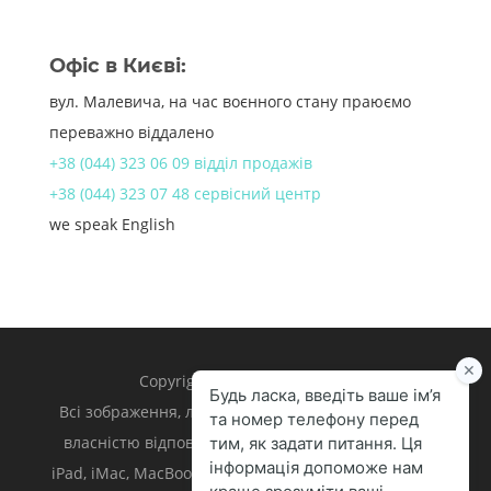
Офіс в Києві:
вул. Малевича, на час воєнного стану праюємо
переважно віддалено
+38 (044) 323 06 09 відділ продажів
+38 (044) 323 07 48 сервісний центр
we speak English
Copyright 1998 – 2024 iLand.
Всі зображення, логотипи та торгівельні марки є
власністю відповідних власників. Apple, iPhone,
iPad, iMac, MacBook, Mac є торгівельними марками