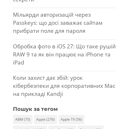
Мільярди авторизацій через
Passkeys: що досі заважає сайтам
прибрати поле для пароля
Обробка фото в iOS 27: Що таке рушій
RAW 9 та як він працює на iPhone та
iPad
Коли захист дає збій: урок
кібербезпеки для корпоративних Mac
на прикладі Kandji
Пошук за тегом
ABM
(75)
Apple
(276)
Apple TV
(56)