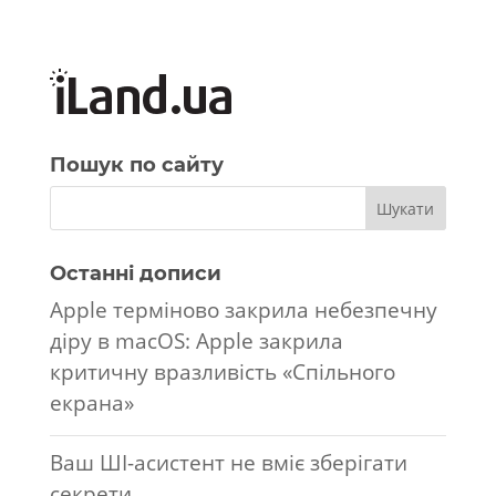
Пошук по сайту
Останні дописи
Apple терміново закрила небезпечну
діру в macOS: Apple закрила
критичну вразливість «Спільного
екрана»
Ваш ШІ-асистент не вміє зберігати
секрети