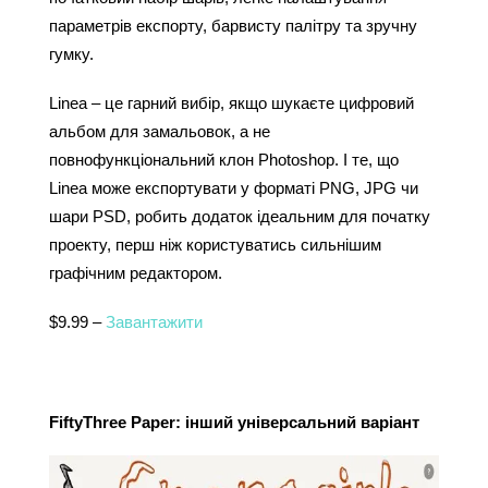
параметрів експорту, барвисту палітру та зручну 
гумку.
Linea – це гарний вибір, якщо шукаєте цифровий 
альбом для замальовок, а не 
повнофункціональний клон Photoshop. І те, що 
Linea може експортувати у форматі PNG, JPG чи 
шари PSD, робить додаток ідеальним для початку 
проекту, перш ніж користуватись сильнішим 
графічним редактором.
$9.99 – 
Завантажити
FiftyThree Paper: інший універсальний варіант