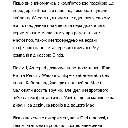
Якщо ви знайомились з комп’ютерною графікою ще 
перед ерою iPads, то напевно, використовували 
таблетку Wacom щонайменше один раз у своєму 
житті: поєднання планшета та пера дозволила 
користувачам малювати у програмах
 таких як 
Photoshop, також безпосередньо на екрані 
графічного планшета через дорожчу лінійку 
компанії під назвою Cintiq.
По суті, Astropad дозволяє перетворити ваш IPad 
Pro та Pencil у Wacom Cintiq – з кабелем або без 
нього. Кабель надійно прикріплений до Mac і 
малювати досить зручно, але ідея бездротового 
зв’язку теж фантастична. Уявіть, що ви малюєте на 
дивані, за декілька кроків від вашого Mac.
Якщо ви хочете використовувати iPad в дорозі, а 
також інтегрувати робочий процес нанесення 