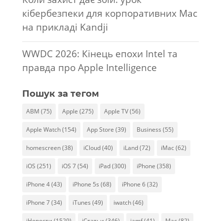
кібербезпеки для корпоративних Mac
на прикладі Kandji
WWDC 2026: Кінець епохи Intel та
правда про Apple Intelligence
Пошук за тегом
ABM
(75)
Apple
(275)
Apple TV
(56)
Apple Watch
(154)
App Store
(39)
Business
(55)
homescreen
(38)
iCloud
(40)
iLand
(72)
iMac
(62)
iOS
(251)
iOS 7
(54)
iPad
(300)
iPhone
(358)
iPhone 4
(43)
iPhone 5s
(68)
iPhone 6
(32)
iPhone 7
(34)
iTunes
(49)
iwatch
(46)
iНовости
(1529)
iСтатьи
(346)
jamf
(41)
Mac
(82)