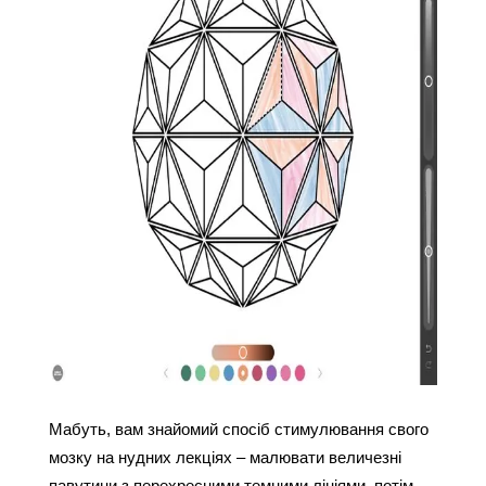
Мабуть, вам знайомий спосіб стимулювання свого 
мозку на нудних лекціях – малювати величезні 
павутини з перехресними темними лініями, потім 