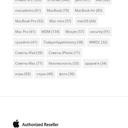
macadmins
(61)
MacBook
(79)
MacBook Air
(85)
MacBook Pro
(92)
Mac mini
(37)
macOS
(64)
Mac Pro
(41)
MDM
(134)
Mosyle
(57)
security
(91)
sysadmin
(41)
TodayinApplehistory
(38)
WWDC
(32)
Советы iPad
(39)
Советы iPhone
(71)
Советы Mac
(77)
безопасность
(33)
здоров'я
(34)
игры
(83)
слухи
(40)
фото
(36)