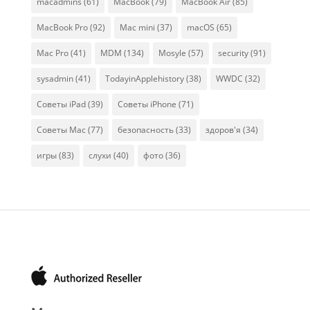
macadmins
(61)
MacBook
(79)
MacBook Air
(85)
MacBook Pro
(92)
Mac mini
(37)
macOS
(65)
Mac Pro
(41)
MDM
(134)
Mosyle
(57)
security
(91)
sysadmin
(41)
TodayinApplehistory
(38)
WWDC
(32)
Советы iPad
(39)
Советы iPhone
(71)
Советы Mac
(77)
безопасность
(33)
здоров'я
(34)
игры
(83)
слухи
(40)
фото
(36)