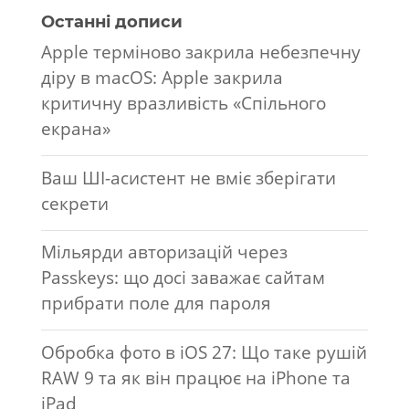
Останні дописи
Apple терміново закрила небезпечну
діру в macOS: Apple закрила
критичну вразливість «Спільного
екрана»
Ваш ШІ-асистент не вміє зберігати
секрети
Мільярди авторизацій через
Passkeys: що досі заважає сайтам
прибрати поле для пароля
Обробка фото в iOS 27: Що таке рушій
RAW 9 та як він працює на iPhone та
iPad