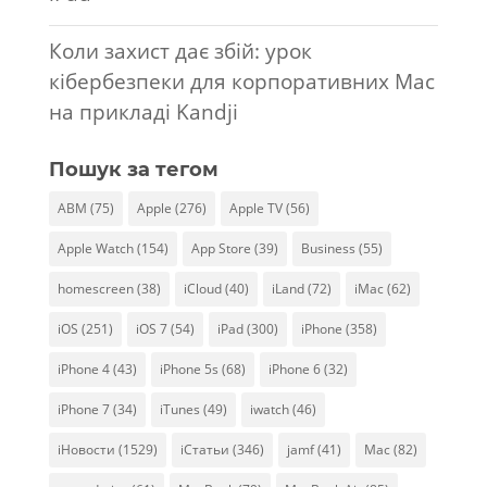
Коли захист дає збій: урок
кібербезпеки для корпоративних Mac
на прикладі Kandji
Пошук за тегом
ABM
(75)
Apple
(276)
Apple TV
(56)
Apple Watch
(154)
App Store
(39)
Business
(55)
homescreen
(38)
iCloud
(40)
iLand
(72)
iMac
(62)
iOS
(251)
iOS 7
(54)
iPad
(300)
iPhone
(358)
iPhone 4
(43)
iPhone 5s
(68)
iPhone 6
(32)
iPhone 7
(34)
iTunes
(49)
iwatch
(46)
iНовости
(1529)
iСтатьи
(346)
jamf
(41)
Mac
(82)