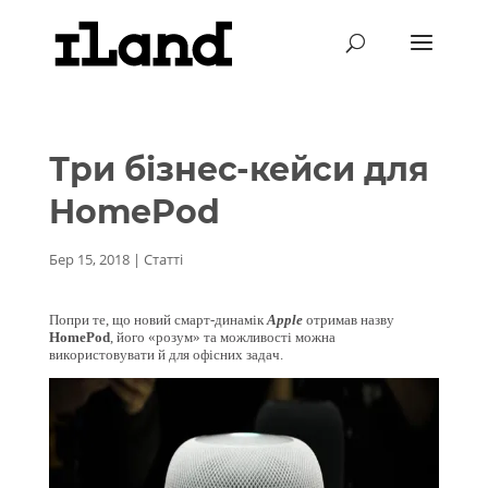
Три бізнес-кейси для
HomePod
Бер 15, 2018
|
Статті
Попри те, що новий смарт-динамік
Apple
отримав назву
Home
Pod
, його «розум» та можливості можна
використовувати й для офісних задач.