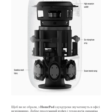
Щоб ви не обрали, з
HomePod
саундтреки звучатимуть в офісі
незрівнянно. Добре продуманий вуфер і технологія динаміка