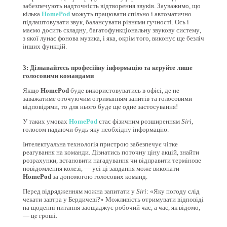
забезпечують надточність відтворення звуків. Зауважимо, що
кілька
HomePod
можуть працювати спільно і автоматично
підлаштовувати звук, балансувати рівнями гучності. Ось і
маємо досить складну, багатофункціональну звукову систему,
з якої лунає фонова музика, і яка, окрім того, виконує ще безліч
інших функцій.
3: Дізнавайтесь професійну інформацію та керуйте лише
голосовими командами
Якщо
HomePod
буде використовуватись в офісі, де не
заважатиме оточуючим отриманням запитів та голосовими
відповідями, то для нього буде ще одне застосування!
У таких умовах
HomePod
стає фізичним розширенням
Siri
,
голосом надаючи будь-яку необхідну інформацію.
Інтелектуальна технологія пристрою забезпечує чітке
реагування на команди. Дізнатись поточну ціну акцій, знайти
розрахунки, встановити нагадування чи відправити термінове
повідомлення колезі, — усі ці завдання може виконати
HomePod
за допомогою голосових команд.
Перед відрядженням можна запитати у
Siri
: «Яку погоду слід
чекати завтра у Бердичеві?» Можливість отримувати відповіді
на щоденні питання заощаджує робочий час, а час, як відомо,
— це гроші.