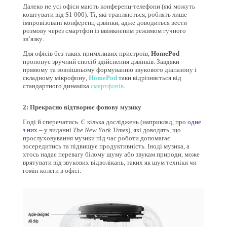
Далеко не усі офіси мають конференц-телефони (які можуть
коштувати від $1 000). Ті, які трапляються, роблять лише
імпровізовані конференц-дзвінки, адже доводиться вести
розмову через смартфон із ввімкненим режимом гучного
зв’язку.
Для офісів без таких примхливих пристроїв,
HomePod
пропонує зручний спосіб здійснення дзвінків. Завдяки
прямому та зовнішньому формуванню звукового діапазону і
складному мікрофону,
HomePod
таки відрізняється від
стандартного динаміка
смартфонів
.
2: Прекрасно відтворює фонову музику
Годі й сперечатись. Є кілька досліджень (наприклад, про
одне
з них
– у виданні
The New York Times
), які доводять, що
прослуховування музики під час роботи допомагає
зосередитись та підвищує продуктивність. Іноді музика, а
хтось надає перевагу білому шуму або звукам природи, може
врятувати від звукових відволікань, таких як шум техніки чи
гомін колеги в офісі.