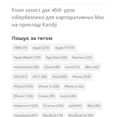
Коли захист дає збій: урок
кібербезпеки для корпоративних Mac
на прикладі Kandji
Пошук за тегом
ABM
(75)
Apple
(276)
Apple TV
(56)
Apple Watch
(154)
App Store
(39)
Business
(55)
homescreen
(38)
iCloud
(40)
iLand
(72)
iMac
(62)
iOS
(251)
iOS 7
(54)
iPad
(300)
iPhone
(358)
iPhone 4
(43)
iPhone 5s
(68)
iPhone 6
(32)
iPhone 7
(34)
iTunes
(49)
iwatch
(46)
iНовости
(1529)
iСтатьи
(346)
jamf
(41)
Mac
(82)
macadmins
(61)
MacBook
(79)
MacBook Air
(85)