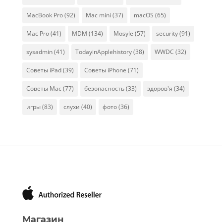
MacBook Pro
(92)
Mac mini
(37)
macOS
(65)
Mac Pro
(41)
MDM
(134)
Mosyle
(57)
security
(91)
sysadmin
(41)
TodayinApplehistory
(38)
WWDC
(32)
Советы iPad
(39)
Советы iPhone
(71)
Советы Mac
(77)
безопасность
(33)
здоров'я
(34)
игры
(83)
слухи
(40)
фото
(36)
Магазин