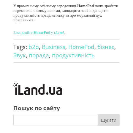
У правильному офісному середовищі
HomePod
може зробити
перемовини невимушеними, заощадити час і підвищити
продуктивність праці, не кажучи про моральний дух
працівників.
Замовляйте
HomePod
у
iLand
.
Tags:
b2b
,
Business
,
HomePod
,
бізнес
,
Звук
,
порада
,
продуктивність
Пошук по сайту