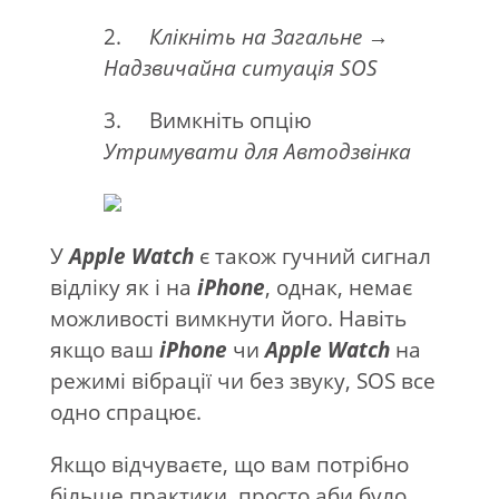
2.
Клікніть на
Загальне →
Надзвичайна ситуація
SOS
3. Вимкніть опцію
Утримувати для Автодзвінка
У
Apple Watch
є також гучний сигнал
відліку як і на
iPhone
, однак, немає
можливості вимкнути його. Навіть
якщо ваш
iPhone
чи
Apple Watch
на
режимі вібрації чи без звуку, SOS все
одно спрацює.
Якщо відчуваєте, що вам потрібно
більше практики, просто аби було