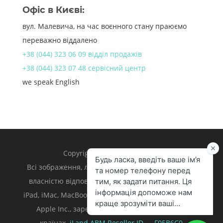
Офіс в Києві:
вул. Малевича, на час воєнного стану праюємо
переважно віддалено
+38 (044) 323 06 09 відділ продажів
+38 (044) 323 07 48 сервісний центр
we speak English
Copyright 1998 – 2024 iLand.
Всі зображення, логотипи та торгівельні марки є
власністю відповідних власників. Apple, iPhone,
iPad, iMac, MacBook, Mac є торгівельними марками
Apple Inc., зареєстрованими у U.S. та інших
країнах.
iLand ABM
Reseller ID — F05B6C0