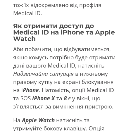
тож їх відокремлено від профіля
Medical ID.
Як отримати доступ до
Medical ID на iPhone та Apple
Watch
Аби побачити, що відбуватиметься,
якщо комусь потрібно буде отримати
дані вашого Medical ID, натисніть
Надзвичайна ситуація
в нижньому
правому кутку на екрані блокування
на i
Phone
. Натомість, опції Medical ID
та SOS
iPhone X
та
8
є у вікні, що
з’являється за вимкнення пристрою.
На
Apple Watch
натисніть та
утримуйте бокову клавішу. Опція