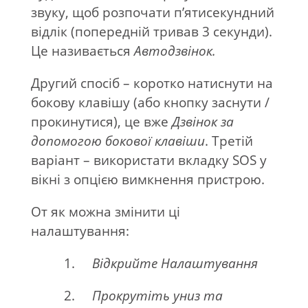
звуку, щоб розпочати п’ятисекундний
відлік (попередній тривав 3 секунди).
Це називається
Автодзвінок.
Другий спосіб – коротко натиснути на
бокову клавішу (або кнопку заснути /
прокинутися), це вже
Дзвінок за
допомогою бокової клавіши
. Третій
варіант – використати вкладку SOS у
вікні з опцією вимкнення пристрою.
От як можна змінити ці
налаштування:
1.
Відкрийте
Налаштування
2.
Прокрутіть униз та