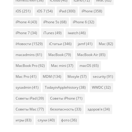
homescreen
(38)
iCloud
(40)
iLand
(72)
iMac
(62)
iOS
(251)
iOS 7
(54)
iPad
(300)
iPhone
(358)
iPhone 4
(43)
iPhone 5s
(68)
iPhone 6
(32)
iPhone 7
(34)
iTunes
(49)
iwatch
(46)
iНовости
(1529)
iСтатьи
(346)
jamf
(41)
Mac
(82)
macadmins
(61)
MacBook
(79)
MacBook Air
(85)
MacBook Pro
(92)
Mac mini
(37)
macOS
(65)
Mac Pro
(41)
MDM
(134)
Mosyle
(57)
security
(91)
sysadmin
(41)
TodayinApplehistory
(38)
WWDC
(32)
Советы iPad
(39)
Советы iPhone
(71)
Советы Mac
(77)
безопасность
(33)
здоров'я
(34)
игры
(83)
слухи
(40)
фото
(36)