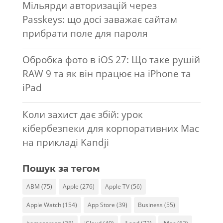
Мільярди авторизацій через
Passkeys: що досі заважає сайтам
прибрати поле для пароля
Обробка фото в iOS 27: Що таке рушій
RAW 9 та як він працює на iPhone та
iPad
Коли захист дає збій: урок
кібербезпеки для корпоративних Mac
на прикладі Kandji
Пошук за тегом
ABM
(75)
Apple
(276)
Apple TV
(56)
Apple Watch
(154)
App Store
(39)
Business
(55)