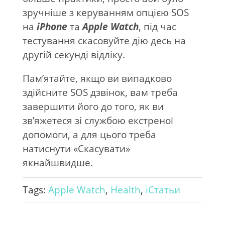
зручніше з керуванням опцією SOS
на
iPhone
та
Apple Watch
, під час
тестування скасовуйте дію десь на
другій секунді відліку.
Пам’ятайте, якщо ви випадково
здійсните SOS дзвінок, вам треба
завершити його до того, як ви
зв’яжетеся зі службою екстреної
допомоги, а для цього треба
натиснути «Скасувати»
якнайшвидше.
Tags:
Apple Watch
,
Health
,
iСтатьи