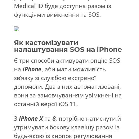
Medical ID буде доступна разом із
функціями вимкнення та SOS.
Як кастомізувати
налаштування SOS на iPhone
Є три способи активувати опцію SOS
на
iPhone
, аби мати можливість
зв’язку зі службою екстреної
допомоги. Два з них автоматизовані,
вони за замовчуванням увімкнені на
останній версії iOS 11.
З
iPhone X
та
8
, потрібно натиснути й
утримувати бокову клавішу разом із
будь-якою із кнопок регулювання