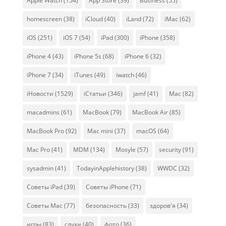
Apple Watch
(154)
App Store
(39)
Business
(55)
homescreen
(38)
iCloud
(40)
iLand
(72)
iMac
(62)
iOS
(251)
iOS 7
(54)
iPad
(300)
iPhone
(358)
iPhone 4
(43)
iPhone 5s
(68)
iPhone 6
(32)
iPhone 7
(34)
iTunes
(49)
iwatch
(46)
iНовости
(1529)
iСтатьи
(346)
jamf
(41)
Mac
(82)
macadmins
(61)
MacBook
(79)
MacBook Air
(85)
MacBook Pro
(92)
Mac mini
(37)
macOS
(64)
Mac Pro
(41)
MDM
(134)
Mosyle
(57)
security
(91)
sysadmin
(41)
TodayinApplehistory
(38)
WWDC
(32)
Советы iPad
(39)
Советы iPhone
(71)
Советы Mac
(77)
безопасность
(33)
здоров'я
(34)
игры
(83)
слухи
(40)
фото
(36)