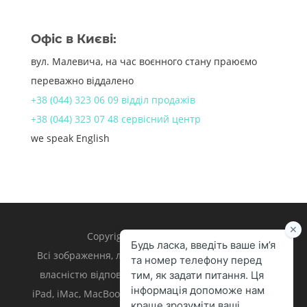
Офіс в Києві:
вул. Малевича, на час воєнного стану праюємо
переважно віддалено
+38 (044) 323 06 09 відділ продажів
+38 (044) 323 07 48 сервісний центр
we speak English
Copyright 1998 – 2024 iLand.
Всі зображення, логотипи та торгівельні марки є
власністю відповідних власників. Apple, iPhone,
iPad, iMac, MacBook, Mac є торгівельними марками