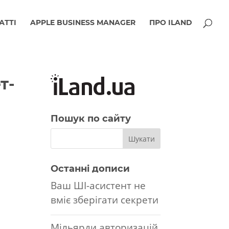
АТТІ
APPLE BUSINESS MANAGER
ПРО ILAND
т-
Пошук по сайту
Останні дописи
Ваш ШІ-асистент не
вміє зберігати секрети
Мільярди авторизацій