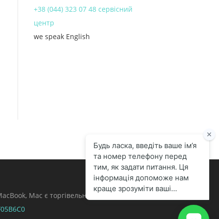
+38 (044) 323 07 48 сервісний
центр
we speak English
, MacBook, Mac є торгівельними марками Apple
F05B6C0