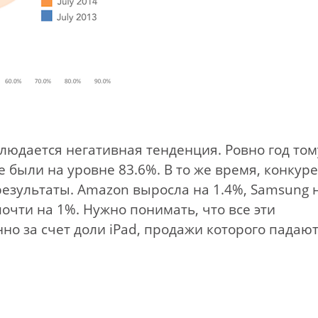
людается негативная тенденция. Ровно год том
 были на уровне 83.6%. В то же время, конкур
езультаты. Amazon выросла на 1.4%, Samsung 
 почти на 1%. Нужно понимать, что все эти
о за счет доли iPad, продажи которого падаю