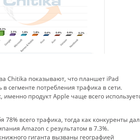
а Chitika показывают, что планшет iPad
 в сегменте потребления трафика в сети.
, именно продукт Apple чаще всего использует
я 78% всего трафика, тогда как конкуренты да
пания Amazon с результатом в 7.3%.
книжного гиганта вызваны географией