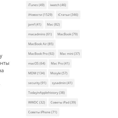
iTunes
(49)
iwatch
(46)
iНовости
(1529)
iСтатьи
(346)
jamf
(41)
Mac
(82)
macadmins
(61)
MacBook
(79)
MacBook Air
(85)
MacBook Pro
(92)
Mac mini
(37)
у
енты
macOS
(64)
Mac Pro
(41)
на
MDM
(134)
Mosyle
(57)
security
(91)
sysadmin
(41)
т
TodayinApplehistory
(38)
WWDC
(32)
Советы iPad
(39)
Советы iPhone
(71)