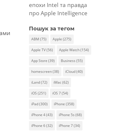
епохи Intel та правда
про Apple Intelligence
Пошук за тегом
тами
ABM
(75)
Apple
(275)
Apple TV
(56)
Apple Watch
(154)
App Store
(39)
Business
(55)
homescreen
(38)
iCloud
(40)
iLand
(72)
iMac
(62)
iOS
(251)
iOS 7
(54)
iPad
(300)
iPhone
(358)
iPhone 4
(43)
iPhone 5s
(68)
iPhone 6
(32)
iPhone 7
(34)