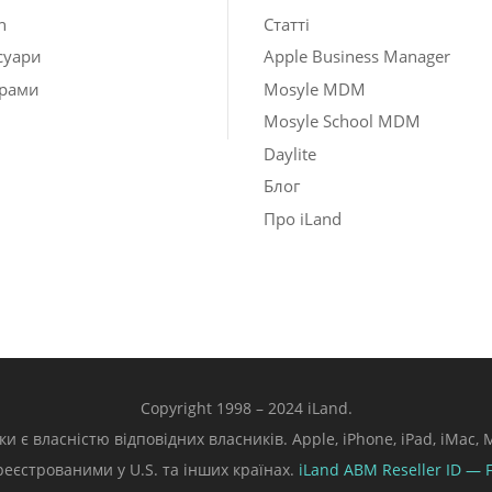
h
Статті
суари
Apple Business Manager
рами
Mosyle MDM
Mosyle School MDM
Daylite
Блог
Про iLand
Copyright 1998 – 2024 iLand.
ки є власністю відповідних власників. Apple, iPhone, iPad, iMac
ареєстрованими у U.S. та інших країнах.
iLand ABM
Reseller ID — 