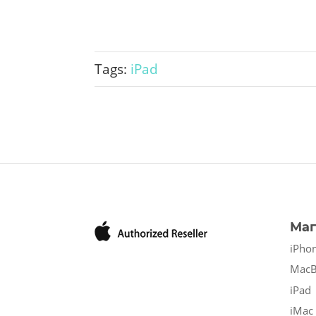
Tags:
iPad
Маг
iPho
Mac
iPad
iMac