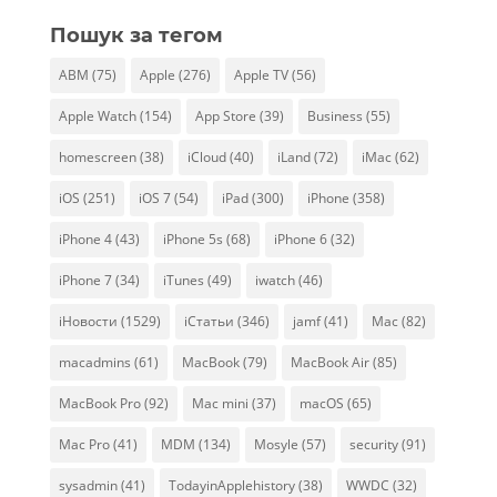
Пошук за тегом
ABM
(75)
Apple
(276)
Apple TV
(56)
Apple Watch
(154)
App Store
(39)
Business
(55)
homescreen
(38)
iCloud
(40)
iLand
(72)
iMac
(62)
iOS
(251)
iOS 7
(54)
iPad
(300)
iPhone
(358)
iPhone 4
(43)
iPhone 5s
(68)
iPhone 6
(32)
iPhone 7
(34)
iTunes
(49)
iwatch
(46)
iНовости
(1529)
iСтатьи
(346)
jamf
(41)
Mac
(82)
macadmins
(61)
MacBook
(79)
MacBook Air
(85)
MacBook Pro
(92)
Mac mini
(37)
macOS
(65)
Mac Pro
(41)
MDM
(134)
Mosyle
(57)
security
(91)
sysadmin
(41)
TodayinApplehistory
(38)
WWDC
(32)