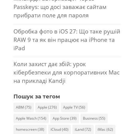
Passkeys: що досі заважає сайтам
прибрати поле для пароля
Обробка фото в iOS 27: Що таке рушій
RAW 9 та як він працює на iPhone та
iPad
Коли захист дає збій: урок
кібербезпеки для корпоративних Mac
на прикладі Kandji
Пошук за тегом
ABM
(75)
Apple
(276)
Apple TV
(56)
Apple Watch
(154)
App Store
(39)
Business
(55)
homescreen
(38)
iCloud
(40)
iLand
(72)
iMac
(62)