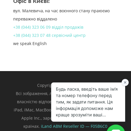
Офіс в Києві:
вул. Малевича, на час воєнного стану праюємо
переважно віддалено
+38 (044) 323 06 09 відділ продажів
+38 (044) 323 07 48 сервісний центр
we speak English
Copyright 1998 – 2024 iLand.
Всі зображення, логотипи та торгівельні марки є
власністю відповідних власників. Apple, iPhone,
iPad, iMac, MacBook, Mac є торгівельними марками
Apple Inc., зареєстрованими у U.S. та інших
країнах.
iLand ABM
Reseller ID — F05B6C0