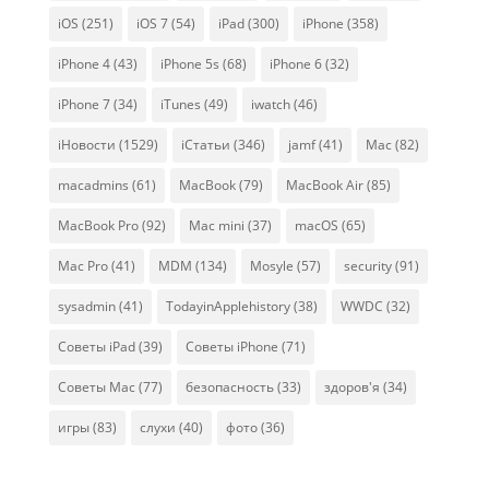
iOS
(251)
iOS 7
(54)
iPad
(300)
iPhone
(358)
iPhone 4
(43)
iPhone 5s
(68)
iPhone 6
(32)
iPhone 7
(34)
iTunes
(49)
iwatch
(46)
iНовости
(1529)
iСтатьи
(346)
jamf
(41)
Mac
(82)
macadmins
(61)
MacBook
(79)
MacBook Air
(85)
MacBook Pro
(92)
Mac mini
(37)
macOS
(65)
Mac Pro
(41)
MDM
(134)
Mosyle
(57)
security
(91)
sysadmin
(41)
TodayinApplehistory
(38)
WWDC
(32)
Советы iPad
(39)
Советы iPhone
(71)
Советы Mac
(77)
безопасность
(33)
здоров'я
(34)
игры
(83)
слухи
(40)
фото
(36)