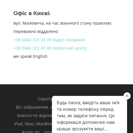
Офіс в Києві:
вул. Малевича, на час воєнного стану праюємо
переважно віддалено
+38 (044) 323 06 09 відділ продажів
+38 (044) 323 07 48 сервісний центр
we speak English
Copyright 1998 – 2024 iLand.
Всі зображення, логотипи та торгівельні марки є
власністю відповідних власників. Apple, iPhone,
iPad, iMac, MacBook, Mac є торгівельними марками
Apple Inc., зареєстрованими у U.S. та інших