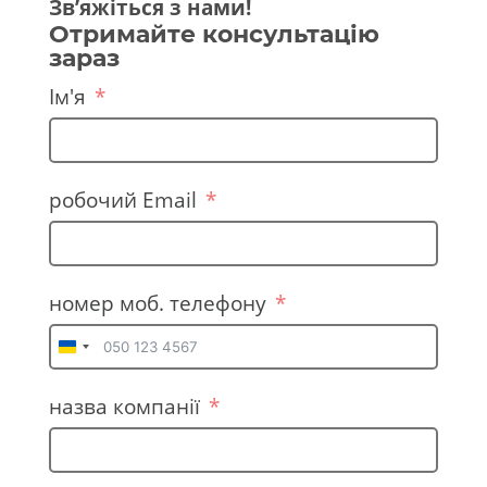
Зв’яжіться з нами!
Отримайте консультацію
зараз
Ім'я
робочий Email
номер моб. телефону
U
k
назва компанії
r
a
i