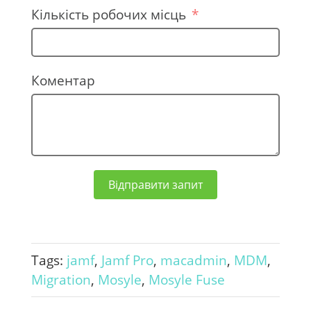
n
Кількість робочих місць
e
+
3
Коментар
8
0
Відправити запит
Tags:
jamf
,
Jamf Pro
,
macadmin
,
MDM
,
Migration
,
Mosyle
,
Mosyle Fuse