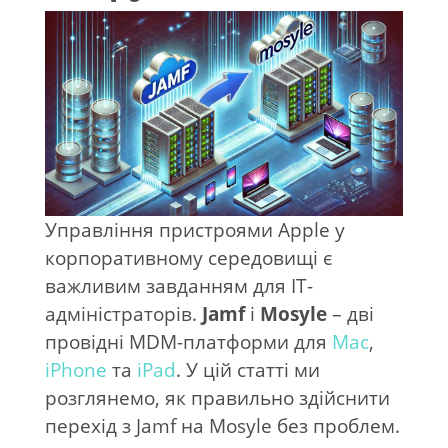
Управління пристроями Apple у
корпоративному середовищі є
важливим завданням для IT-
адміністраторів.
Jamf
і
Mosyle
– дві
провідні MDM-платформи для
Mac
,
iPhone
та
iPad
. У цій статті ми
розглянемо, як правильно здійснити
перехід з Jamf на Mosyle без проблем.