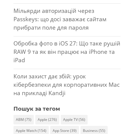
Мільярди авторизацій через
Passkeys: що досі заважає сайтам
прибрати поле для пароля
Обробка фото в iOS 27: Що таке рушій
RAW 9 та як він працює на iPhone та
iPad
Коли захист дає збій: урок
кібербезпеки для корпоративних Mac
на прикладі Kandji
Пошук за тегом
ABM
(75)
Apple
(276)
Apple TV
(56)
Apple Watch
(154)
App Store
(39)
Business
(55)