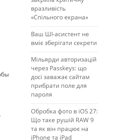
вразливість
«Спільного екрана»
Ваш ШІ-асистент не
вміє зберігати секрети
Мільярди авторизацій
через Passkeys: що
кобы
досі заважає сайтам
прибрати поле для
пароля
Обробка фото в iOS 27:
ю
Що таке рушій RAW 9
та як він працює на
iPhone та iPad