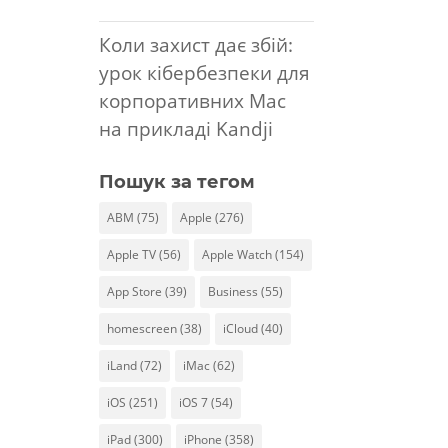
Коли захист дає збій:
урок кібербезпеки для
корпоративних Mac
на прикладі Kandji
Пошук за тегом
ABM
(75)
Apple
(276)
Apple TV
(56)
Apple Watch
(154)
App Store
(39)
Business
(55)
homescreen
(38)
iCloud
(40)
iLand
(72)
iMac
(62)
iOS
(251)
iOS 7
(54)
iPad
(300)
iPhone
(358)