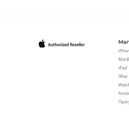
Маг
iPho
Mac
iPad
iMac
Watc
Аксе
Прог