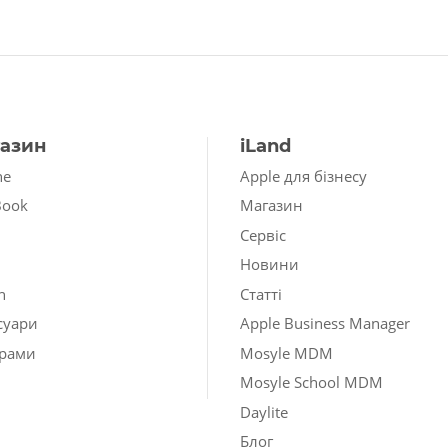
азин
iLand
ne
Apple для бізнесу
Book
Магазин
Сервіс
Новини
h
Статті
суари
Apple Business Manager
рами
Mosyle MDM
Mosyle School MDM
Daylite
Блог