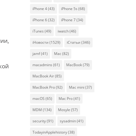
iPhone 4
(43)
iPhone 5s
(68)
iPhone 6
(32)
iPhone 7
(34)
iTunes
(49)
iwatch
(46)
ии,
iНовости
(1529)
iСтатьи
(346)
jamf
(41)
Mac
(82)
кой
macadmins
(61)
MacBook
(79)
MacBook Air
(85)
MacBook Pro
(92)
Mac mini
(37)
macOS
(65)
Mac Pro
(41)
MDM
(134)
Mosyle
(57)
security
(91)
sysadmin
(41)
TodayinApplehistory
(38)