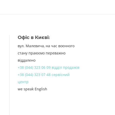
Офіс в Києві:
вул. Малевича, на час воєнного
стану праюємо переважно
віддалено
+38 (044) 323 06 09 відділ продажів
+38 (044) 323 07 48 сервісний
центр
we speak English