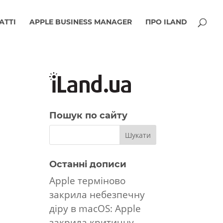
АТТІ
APPLE BUSINESS MANAGER
ПРО ILAND
Пошук по сайту
Останні дописи
Apple терміново
закрила небезпечну
діру в macOS: Apple
закрила критичну