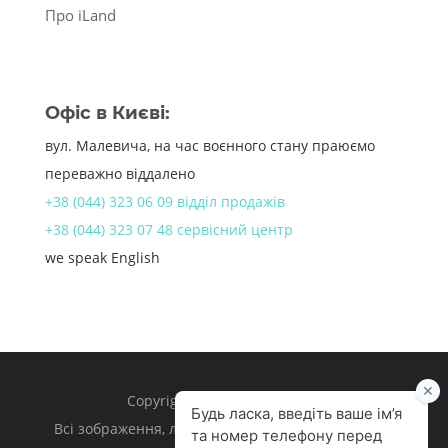
Про iLand
Офіс в Києві:
вул. Малевича, на час воєнного стану праюємо
переважно віддалено
+38 (044) 323 06 09 відділ продажів
+38 (044) 323 07 48 сервісний центр
we speak English
Copyright 1998 – 2024 iLand.
Всі зображення, логотипи та торгівельні марки є