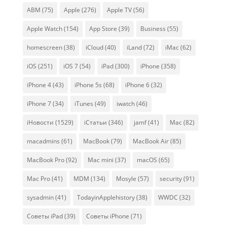
ABM
(75)
Apple
(276)
Apple TV
(56)
Apple Watch
(154)
App Store
(39)
Business
(55)
homescreen
(38)
iCloud
(40)
iLand
(72)
iMac
(62)
iOS
(251)
iOS 7
(54)
iPad
(300)
iPhone
(358)
iPhone 4
(43)
iPhone 5s
(68)
iPhone 6
(32)
iPhone 7
(34)
iTunes
(49)
iwatch
(46)
iНовости
(1529)
iСтатьи
(346)
jamf
(41)
Mac
(82)
macadmins
(61)
MacBook
(79)
MacBook Air
(85)
MacBook Pro
(92)
Mac mini
(37)
macOS
(65)
Mac Pro
(41)
MDM
(134)
Mosyle
(57)
security
(91)
sysadmin
(41)
TodayinApplehistory
(38)
WWDC
(32)
Советы iPad
(39)
Советы iPhone
(71)