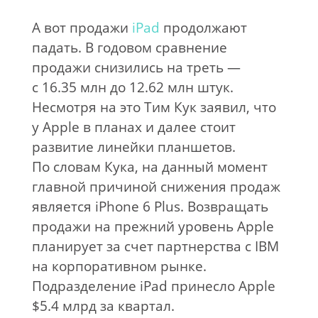
А
вот продажи
iPad
продолжают
падать. В
годовом сравнение
продажи снизились на
треть
—
с
16.35
млн до
12.62
млн штук.
Несмотря на
это Тим Кук заявил, что
у
Apple в
планах и
далее стоит
развитие линейки планшетов.
По
словам Кука, на
данный момент
главной причиной снижения продаж
является iPhone 6 Plus. Возвращать
продажи на
прежний уровень Apple
планирует за
счет партнерства с
IBM
на
корпоративном рынке.
Подразделение iPad принесло Apple
$5.4
млрд за
квартал.