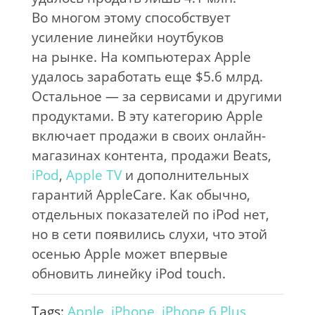
Во
многом этому способствует
усиление линейки ноутбуков
на
рынке. На
компьютерах Apple
удалось заработать еще $5.6
млрд.
Остальное
—
за
сервисами и
другими
продуктами. В
эту категорию Apple
включает продажи в
своих
онлайн-
магазинах
контента, продажи Beats,
iPod
,
Apple TV
и
дополнительных
гарантий AppleCare. Как обычно,
отдельных показателей по
iPod нет,
но
в
сети появились слухи, что этой
осенью Apple может впервые
обновить линейку iPod touch.
Tags:
Apple
,
iPhone
,
iPhone 6 Plus
,