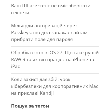
Ваш ШІ-асистент не вміє зберігати
секрети
Мільярди авторизацій через
Passkeys: що досі заважає сайтам
прибрати поле для пароля
Обробка фото в iOS 27: Що таке рушій
RAW 9 та як він працює на iPhone та
iPad
Коли захист дає збій: урок
кібербезпеки для корпоративних Mac
на прикладі Kandji
Пошук за тегом