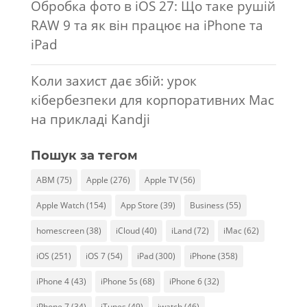
Обробка фото в iOS 27: Що таке рушій
RAW 9 та як він працює на iPhone та
iPad
Коли захист дає збій: урок
кібербезпеки для корпоративних Mac
на прикладі Kandji
Пошук за тегом
ABM
(75)
Apple
(276)
Apple TV
(56)
Apple Watch
(154)
App Store
(39)
Business
(55)
homescreen
(38)
iCloud
(40)
iLand
(72)
iMac
(62)
iOS
(251)
iOS 7
(54)
iPad
(300)
iPhone
(358)
iPhone 4
(43)
iPhone 5s
(68)
iPhone 6
(32)
iPhone 7
(34)
iTunes
(49)
iwatch
(46)