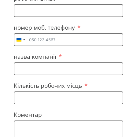
номер моб. телефону
U
k
назва компанії
r
a
i
n
Кількість робочих місць
e
+
3
Коментар
8
0