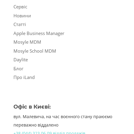
Сервіс
Новини
Статті
Apple Business Manager
Mosyle MDM
Mosyle School MDM
Daylite
Блог
Про iLand
Офіс в Києві:
вул. Малевича, на час воєнного стану праюємо
переважно віддалено
+38 (044) 323 06 09 відділ продажів