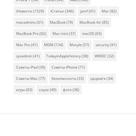
iНовости
(1529)
iСтатьи
(346)
jamf
(41)
Mac
(82)
macadmins
(61)
MacBook
(79)
MacBook Air
(85)
MacBook Pro
(92)
Mac mini
(37)
macOS
(65)
Mac Pro
(41)
MDM
(134)
Mosyle
(57)
security
(91)
sysadmin
(41)
TodayinApplehistory
(38)
WWDC
(32)
Советы iPad
(39)
Советы iPhone
(71)
Советы Mac
(77)
безопасность
(33)
здоров'я
(34)
игры
(83)
слухи
(40)
фото
(36)