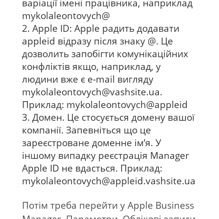
варіації імені працівника, наприклад
mykolaleontovych@
Apple ID: Apple радить додавати
appleid відразу після знаку @. Це
дозволить запобігти комунікаційних
конфліктів якщо, наприклад, у
людини вже є e-mail вигляду
mykolaleontovych@vashsite.ua
.
Приклад: mykolaleontovych@appleid
Домен. Це стосується домену вашої
компанії. Запевніться що це
зареєстроване доменне ім’я. У
іншому випадку реєстрація Manager
Apple ID не вдасться. Приклад:
mykolaleontovych@appleid.vashsite.ua
Потім треба перейти у Apple Business
Manager, Параметри, Облікові записи