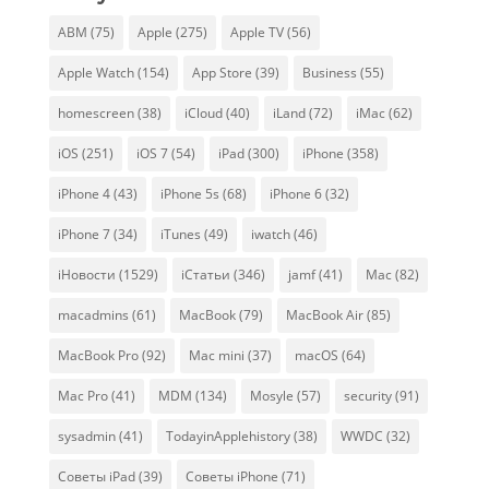
ABM
(75)
Apple
(275)
Apple TV
(56)
Apple Watch
(154)
App Store
(39)
Business
(55)
homescreen
(38)
iCloud
(40)
iLand
(72)
iMac
(62)
iOS
(251)
iOS 7
(54)
iPad
(300)
iPhone
(358)
iPhone 4
(43)
iPhone 5s
(68)
iPhone 6
(32)
iPhone 7
(34)
iTunes
(49)
iwatch
(46)
iНовости
(1529)
iСтатьи
(346)
jamf
(41)
Mac
(82)
macadmins
(61)
MacBook
(79)
MacBook Air
(85)
MacBook Pro
(92)
Mac mini
(37)
macOS
(64)
Mac Pro
(41)
MDM
(134)
Mosyle
(57)
security
(91)
sysadmin
(41)
TodayinApplehistory
(38)
WWDC
(32)
Советы iPad
(39)
Советы iPhone
(71)