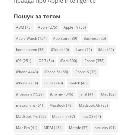
правда про Apple Intelligence
Пошук за тегом
ABM
(75)
Apple
(275)
Apple TV
(56)
Apple Watch
(154)
App Store
(39)
Business
(55)
homescreen
(38)
iCloud
(40)
iLand
(72)
iMac
(62)
iOS
(251)
iOS 7
(54)
iPad
(300)
iPhone
(358)
iPhone 4
(43)
iPhone 5s
(68)
iPhone 6
(32)
iPhone 7
(34)
iTunes
(49)
iwatch
(46)
iНовости
(1529)
iСтатьи
(346)
jamf
(41)
Mac
(82)
macadmins
(61)
MacBook
(79)
MacBook Air
(85)
MacBook Pro
(92)
Mac mini
(37)
macOS
(64)
Mac Pro
(41)
MDM
(134)
Mosyle
(57)
security
(91)