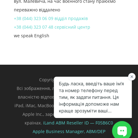
вул. Малевича, на час воєнного стану праюємо
переважно віддалено
+38 (044) 323 06 09 відділ продажів
+38 (044) 323 07 48 сервісний центр
we speak English
Copyright 1998 – 2024 iLand.
Всі зображення, логотипи та торгівельні марки є
власністю відповідних власників. Apple, iPhone,
iPad, iMac, MacBook, Mac є торгівельними марками
Apple Inc., зареєстрованими у U.S. та інших
країнах.
iLand ABM
Reseller ID — F05B6C0
Apple Business Manager,
ABM/DEP