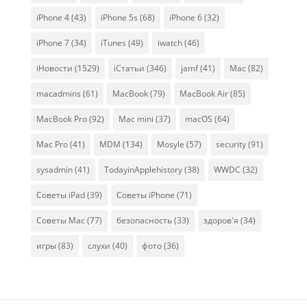
iPhone 4
(43)
iPhone 5s
(68)
iPhone 6
(32)
iPhone 7
(34)
iTunes
(49)
iwatch
(46)
iНовости
(1529)
iСтатьи
(346)
jamf
(41)
Mac
(82)
macadmins
(61)
MacBook
(79)
MacBook Air
(85)
MacBook Pro
(92)
Mac mini
(37)
macOS
(64)
Mac Pro
(41)
MDM
(134)
Mosyle
(57)
security
(91)
sysadmin
(41)
TodayinApplehistory
(38)
WWDC
(32)
Советы iPad
(39)
Советы iPhone
(71)
Советы Mac
(77)
безопасность
(33)
здоров'я
(34)
игры
(83)
слухи
(40)
фото
(36)