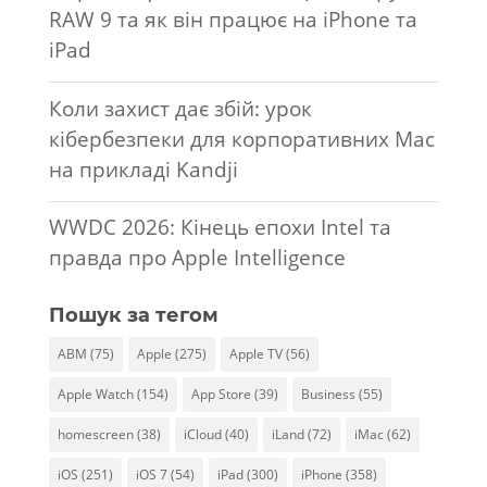
RAW 9 та як він працює на iPhone та
iPad
Коли захист дає збій: урок
кібербезпеки для корпоративних Mac
на прикладі Kandji
WWDC 2026: Кінець епохи Intel та
правда про Apple Intelligence
Пошук за тегом
ABM
(75)
Apple
(275)
Apple TV
(56)
Apple Watch
(154)
App Store
(39)
Business
(55)
homescreen
(38)
iCloud
(40)
iLand
(72)
iMac
(62)
iOS
(251)
iOS 7
(54)
iPad
(300)
iPhone
(358)