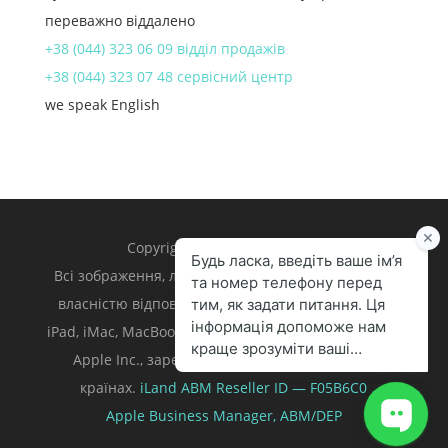
переважно віддалено
+38 (044) 323 06 09 відділ продажів
+38 (044) 323 07 48 сервісний центр
we speak English
Copyright 1998 – 2024 iLand.
Всі зображення, логотипи та торгівельні марки є
власністю відповідних власників. Apple, iPhone,
iPad, iMac, MacBook, Mac є торгівельними марками
Apple Inc., зареєстрованими у U.S. та інших
країнах.
iLand ABM
Reseller ID — F05B6C0
Apple Business Manager,
ABM/DEP