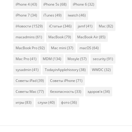
iPhone 4
(43)
iPhone 5s
(68)
iPhone 6
(32)
iPhone 7
(34)
iTunes
(49)
iwatch
(46)
iНовости
(1529)
iСтатьи
(346)
jamf
(41)
Mac
(82)
macadmins
(61)
MacBook
(79)
MacBook Air
(85)
MacBook Pro
(92)
Mac mini
(37)
macOS
(64)
Mac Pro
(41)
MDM
(134)
Mosyle
(57)
security
(91)
sysadmin
(41)
TodayinApplehistory
(38)
WWDC
(32)
Советы iPad
(39)
Советы iPhone
(71)
Советы Mac
(77)
безопасность
(33)
здоров'я
(34)
игры
(83)
слухи
(40)
фото
(36)