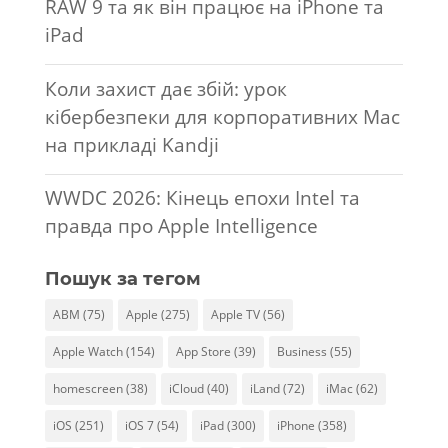
RAW 9 та як він працює на iPhone та
iPad
Коли захист дає збій: урок
кібербезпеки для корпоративних Mac
на прикладі Kandji
WWDC 2026: Кінець епохи Intel та
правда про Apple Intelligence
Пошук за тегом
ABM
(75)
Apple
(275)
Apple TV
(56)
Apple Watch
(154)
App Store
(39)
Business
(55)
homescreen
(38)
iCloud
(40)
iLand
(72)
iMac
(62)
iOS
(251)
iOS 7
(54)
iPad
(300)
iPhone
(358)