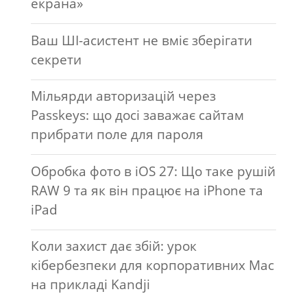
екрана»
Ваш ШІ-асистент не вміє зберігати
секрети
Мільярди авторизацій через
Passkeys: що досі заважає сайтам
прибрати поле для пароля
Обробка фото в iOS 27: Що таке рушій
RAW 9 та як він працює на iPhone та
iPad
Коли захист дає збій: урок
кібербезпеки для корпоративних Mac
на прикладі Kandji