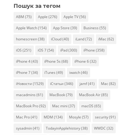
Пошук за тегом
ABM
(75)
Apple
(276)
Apple TV
(56)
Apple Watch
(154)
App Store
(39)
Business
(55)
homescreen
(38)
iCloud
(40)
iLand
(72)
iMac
(62)
iOS
(251)
iOS 7
(54)
iPad
(300)
iPhone
(358)
iPhone 4
(43)
iPhone 5s
(68)
iPhone 6
(32)
iPhone 7
(34)
iTunes
(49)
iwatch
(46)
iНовости
(1529)
iСтатьи
(346)
jamf
(41)
Mac
(82)
macadmins
(61)
MacBook
(79)
MacBook Air
(85)
MacBook Pro
(92)
Mac mini
(37)
macOS
(65)
Mac Pro
(41)
MDM
(134)
Mosyle
(57)
security
(91)
sysadmin
(41)
TodayinApplehistory
(38)
WWDC
(32)