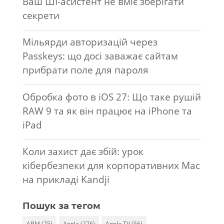
Ваш ШІ-асистент не вміє зберігати
секрети
Мільярди авторизацій через
Passkeys: що досі заважає сайтам
прибрати поле для пароля
Обробка фото в iOS 27: Що таке рушій
RAW 9 та як він працює на iPhone та
iPad
Коли захист дає збій: урок
кібербезпеки для корпоративних Mac
на прикладі Kandji
Пошук за тегом
ABM
(75)
Apple
(276)
Apple TV
(56)