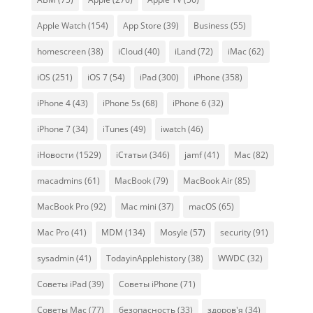
Apple Watch
(154)
App Store
(39)
Business
(55)
homescreen
(38)
iCloud
(40)
iLand
(72)
iMac
(62)
iOS
(251)
iOS 7
(54)
iPad
(300)
iPhone
(358)
iPhone 4
(43)
iPhone 5s
(68)
iPhone 6
(32)
iPhone 7
(34)
iTunes
(49)
iwatch
(46)
iНовости
(1529)
iСтатьи
(346)
jamf
(41)
Mac
(82)
macadmins
(61)
MacBook
(79)
MacBook Air
(85)
MacBook Pro
(92)
Mac mini
(37)
macOS
(65)
Mac Pro
(41)
MDM
(134)
Mosyle
(57)
security
(91)
sysadmin
(41)
TodayinApplehistory
(38)
WWDC
(32)
Советы iPad
(39)
Советы iPhone
(71)
Советы Mac
(77)
безопасность
(33)
здоров'я
(34)