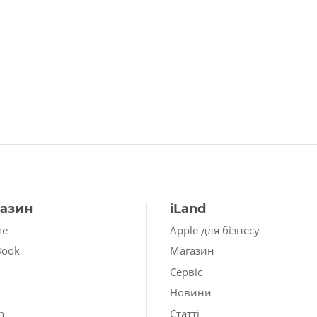
азин
iLand
ne
Apple для бізнесу
Book
Магазин
Сервіс
Новини
h
Статті