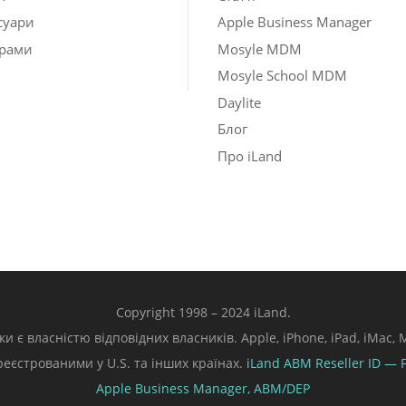
суари
Apple Business Manager
рами
Mosyle MDM
Mosyle School MDM
Daylite
Блог
Про iLand
Copyright 1998 – 2024 iLand.
ки є власністю відповідних власників. Apple, iPhone, iPad, iMac
ареєстрованими у U.S. та інших країнах.
iLand ABM
Reseller ID — 
Apple Business Manager,
ABM/DEP