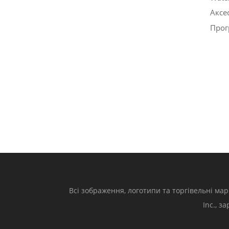
Аксе
Прог
Всі зображення, логотипи та торгівельні мар
Inc., з