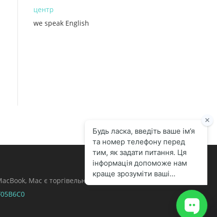
центр
we speak English
, MacBook, Mac є торгівельними марками Apple
F05B6C0