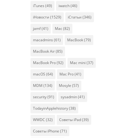
iTunes
(49)
iwatch
(46)
iНовости
(1529)
iСтатьи
(346)
jamf
(41)
Mac
(82)
macadmins
(61)
MacBook
(79)
MacBook Air
(85)
MacBook Pro
(92)
Mac mini
(37)
macOS
(64)
Mac Pro
(41)
MDM
(134)
Mosyle
(57)
security
(91)
sysadmin
(41)
TodayinApplehistory
(38)
WWDC
(32)
Советы iPad
(39)
Советы iPhone
(71)