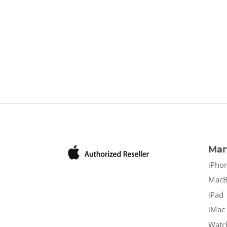
Маг
iPho
Mac
iPad
iMac
Watc