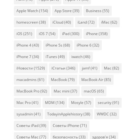
Apple Watch
(154)
App Store
(39)
Business
(55)
homescreen
(38)
iCloud
(40)
iLand
(72)
iMac
(62)
iOS
(251)
iOS 7
(54)
iPad
(300)
iPhone
(358)
iPhone 4
(43)
iPhone 5s
(68)
iPhone 6
(32)
iPhone 7
(34)
iTunes
(49)
iwatch
(46)
iНовости
(1529)
iСтатьи
(346)
jamf
(41)
Mac
(82)
macadmins
(61)
MacBook
(79)
MacBook Air
(85)
MacBook Pro
(92)
Mac mini
(37)
macOS
(65)
Mac Pro
(41)
MDM
(134)
Mosyle
(57)
security
(91)
sysadmin
(41)
TodayinApplehistory
(38)
WWDC
(32)
Советы iPad
(39)
Советы iPhone
(71)
Советы Mac
(77)
безопасность
(33)
здоров'я
(34)