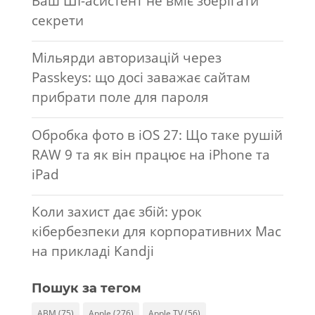
Ваш ШІ-асистент не вміє зберігати
секрети
Мільярди авторизацій через
Passkeys: що досі заважає сайтам
прибрати поле для пароля
Обробка фото в iOS 27: Що таке рушій
RAW 9 та як він працює на iPhone та
iPad
Коли захист дає збій: урок
кібербезпеки для корпоративних Mac
на прикладі Kandji
Пошук за тегом
ABM
(75)
Apple
(276)
Apple TV
(56)