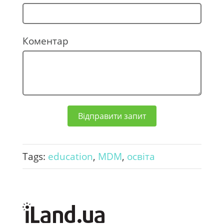
e
+
3
Коментар
8
0
Відправити запит
Tags:
education
,
MDM
,
освіта