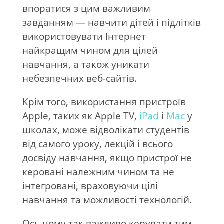
впоратися з цим важливим
завданням — навчити дітей і підлітків
використовувати Інтернет
найкращим чином для цілей
навчання, а також уникати
небезпечних веб-сайтів.
Крім того, використання пристроїв
Apple, таких як Apple TV,
iPad
і
Mac
у
школах, може відволікати студентів
від самого уроку, лекцій і всього
досвіду навчання, якщо пристрої не
керовані належним чином та не
інтегровані, враховуючи цілі
навчання та можливості технологій.
Ось чому так важливо керувати тим,