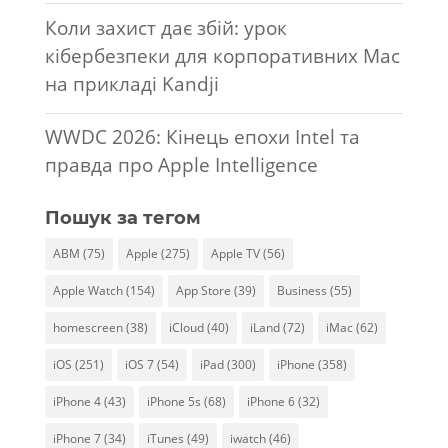
Коли захист дає збій: урок
кібербезпеки для корпоративних Mac
на прикладі Kandji
WWDC 2026: Кінець епохи Intel та
правда про Apple Intelligence
Пошук за тегом
ABM
(75)
Apple
(275)
Apple TV
(56)
Apple Watch
(154)
App Store
(39)
Business
(55)
homescreen
(38)
iCloud
(40)
iLand
(72)
iMac
(62)
iOS
(251)
iOS 7
(54)
iPad
(300)
iPhone
(358)
iPhone 4
(43)
iPhone 5s
(68)
iPhone 6
(32)
iPhone 7
(34)
iTunes
(49)
iwatch
(46)