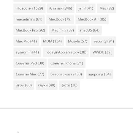
iНовости
(1529)
iСтатьи
(346)
jamf
(41)
Mac
(82)
macadmins
(61)
MacBook
(79)
MacBook Air
(85)
MacBook Pro
(92)
Mac mini
(37)
macOS
(64)
Mac Pro
(41)
MDM
(134)
Mosyle
(57)
security
(91)
sysadmin
(41)
TodayinApplehistory
(38)
WWDC
(32)
Советы iPad
(39)
Советы iPhone
(71)
Советы Mac
(77)
безопасность
(33)
здоров'я
(34)
игры
(83)
слухи
(40)
фото
(36)