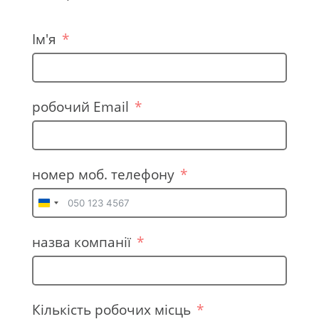
Ім'я
робочий Email
номер моб. телефону
U
k
назва компанії
r
a
i
n
Кількість робочих місць