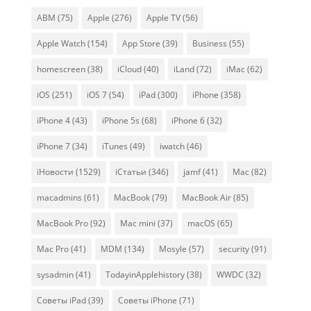
ABM
(75)
Apple
(276)
Apple TV
(56)
Apple Watch
(154)
App Store
(39)
Business
(55)
homescreen
(38)
iCloud
(40)
iLand
(72)
iMac
(62)
iOS
(251)
iOS 7
(54)
iPad
(300)
iPhone
(358)
iPhone 4
(43)
iPhone 5s
(68)
iPhone 6
(32)
iPhone 7
(34)
iTunes
(49)
iwatch
(46)
iНовости
(1529)
iСтатьи
(346)
jamf
(41)
Mac
(82)
macadmins
(61)
MacBook
(79)
MacBook Air
(85)
MacBook Pro
(92)
Mac mini
(37)
macOS
(65)
Mac Pro
(41)
MDM
(134)
Mosyle
(57)
security
(91)
sysadmin
(41)
TodayinApplehistory
(38)
WWDC
(32)
Советы iPad
(39)
Советы iPhone
(71)