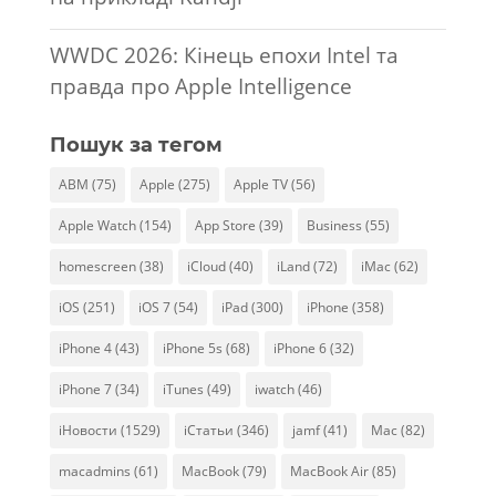
WWDC 2026: Кінець епохи Intel та
правда про Apple Intelligence
Пошук за тегом
ABM
(75)
Apple
(275)
Apple TV
(56)
Apple Watch
(154)
App Store
(39)
Business
(55)
homescreen
(38)
iCloud
(40)
iLand
(72)
iMac
(62)
iOS
(251)
iOS 7
(54)
iPad
(300)
iPhone
(358)
iPhone 4
(43)
iPhone 5s
(68)
iPhone 6
(32)
iPhone 7
(34)
iTunes
(49)
iwatch
(46)
iНовости
(1529)
iСтатьи
(346)
jamf
(41)
Mac
(82)
macadmins
(61)
MacBook
(79)
MacBook Air
(85)