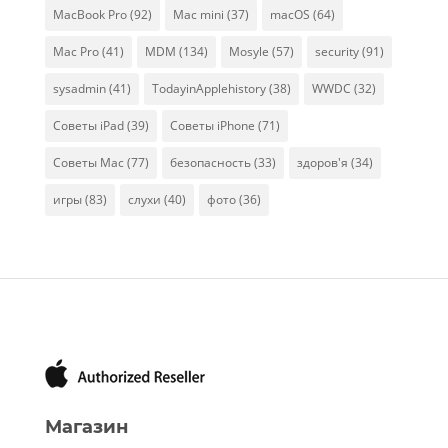
MacBook Pro
(92)
Mac mini
(37)
macOS
(64)
Mac Pro
(41)
MDM
(134)
Mosyle
(57)
security
(91)
sysadmin
(41)
TodayinApplehistory
(38)
WWDC
(32)
Советы iPad
(39)
Советы iPhone
(71)
Советы Mac
(77)
безопасность
(33)
здоров'я
(34)
игры
(83)
слухи
(40)
фото
(36)
Магазин