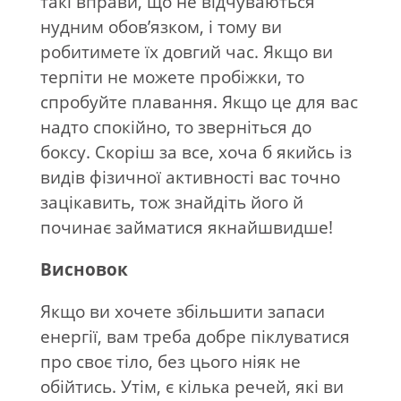
такі вправи, що не відчуваються
нудним обов’язком, і тому ви
робитимете їх довгий час. Якщо ви
терпіти не можете пробіжки, то
спробуйте плавання. Якщо це для вас
надто спокійно, то зверніться до
боксу. Скоріш за все, хоча б якийсь із
видів фізичної активності вас точно
зацікавить, тож знайдіть його й
починає займатися якнайшвидше!
Висновок
Якщо ви хочете збільшити запаси
енергії, вам треба добре піклуватися
про своє тіло, без цього ніяк не
обійтись. Утім, є кілька речей, які ви