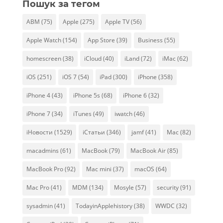
Пошук за тегом
ABM
(75)
Apple
(275)
Apple TV
(56)
Apple Watch
(154)
App Store
(39)
Business
(55)
homescreen
(38)
iCloud
(40)
iLand
(72)
iMac
(62)
iOS
(251)
iOS 7
(54)
iPad
(300)
iPhone
(358)
iPhone 4
(43)
iPhone 5s
(68)
iPhone 6
(32)
iPhone 7
(34)
iTunes
(49)
iwatch
(46)
iНовости
(1529)
iСтатьи
(346)
jamf
(41)
Mac
(82)
macadmins
(61)
MacBook
(79)
MacBook Air
(85)
MacBook Pro
(92)
Mac mini
(37)
macOS
(64)
Mac Pro
(41)
MDM
(134)
Mosyle
(57)
security
(91)
sysadmin
(41)
TodayinApplehistory
(38)
WWDC
(32)