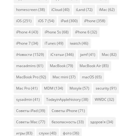
homescreen
(38)
iCloud
(40)
iLand
(72)
iMac
(62)
iOS
(251)
iOS 7
(54)
iPad
(300)
iPhone
(358)
iPhone 4
(43)
iPhone 5s
(68)
iPhone 6
(32)
iPhone 7
(34)
iTunes
(49)
iwatch
(46)
iНовости
(1529)
iСтатьи
(346)
jamf
(41)
Mac
(82)
macadmins
(61)
MacBook
(79)
MacBook Air
(85)
MacBook Pro
(92)
Mac mini
(37)
macOS
(65)
Mac Pro
(41)
MDM
(134)
Mosyle
(57)
security
(91)
sysadmin
(41)
TodayinApplehistory
(38)
WWDC
(32)
Советы iPad
(39)
Советы iPhone
(71)
Советы Mac
(77)
безопасность
(33)
здоров'я
(34)
игры
(83)
слухи
(40)
фото
(36)