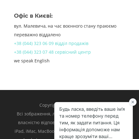
Офіс в Києві:
вул. Малевича, на час воєнного стану праюємо
переважно віддалено
+38 (044) 323 06 09 відділ продажів
+38 (044) 323 07 48 сервісний центр
we speak English
Copyright 1998 – 2024 iLand.
Всі зображення, логотипи та торгівельні марки є
власністю відповідних власників. Apple, iPhone,
iPad, iMac, MacBook, Mac є торгівельними марками