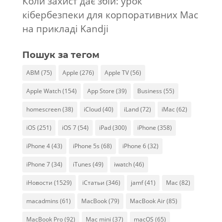
Коли захист дає збій: урок
кібербезпеки для корпоративних Mac
на прикладі Kandji
Пошук за тегом
ABM
(75)
Apple
(276)
Apple TV
(56)
Apple Watch
(154)
App Store
(39)
Business
(55)
homescreen
(38)
iCloud
(40)
iLand
(72)
iMac
(62)
iOS
(251)
iOS 7
(54)
iPad
(300)
iPhone
(358)
iPhone 4
(43)
iPhone 5s
(68)
iPhone 6
(32)
iPhone 7
(34)
iTunes
(49)
iwatch
(46)
iНовости
(1529)
iСтатьи
(346)
jamf
(41)
Mac
(82)
macadmins
(61)
MacBook
(79)
MacBook Air
(85)
MacBook Pro
(92)
Mac mini
(37)
macOS
(65)