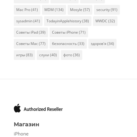
Mac Pro
(41)
MDM
(134)
Mosyle
(57)
security
(91)
sysadmin
(41)
TodayinApplehistory
(38)
WWDC
(32)
Советы iPad
(39)
Советы iPhone
(71)
Советы Mac
(77)
безопасность
(33)
здоров'я
(34)
игры
(83)
слухи
(40)
фото
(36)
Магазин
iPhone