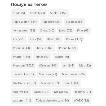
Пошук за тегом
ABM
(75)
Apple
(275)
Apple TV
(56)
Apple Watch
(154)
App Store
(39)
Business
(55)
homescreen
(38)
iCloud
(40)
iLand
(72)
iMac
(62)
iOS
(251)
iOS 7
(54)
iPad
(300)
iPhone
(358)
iPhone 4
(43)
iPhone 5s
(68)
iPhone 6
(32)
iPhone 7
(34)
iTunes
(49)
iwatch
(46)
iНовости
(1529)
iСтатьи
(346)
jamf
(41)
Mac
(82)
macadmins
(61)
MacBook
(79)
MacBook Air
(85)
MacBook Pro
(92)
Mac mini
(37)
macOS
(64)
Mac Pro
(41)
MDM
(134)
Mosyle
(57)
security
(91)
sysadmin
(41)
TodayinApplehistory
(38)
WWDC
(32)