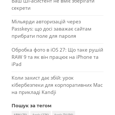
Ваш ШІ-асистент не вміє зберігати
секрети
Мільярди авторизацій через
Passkeys: що досі заважає сайтам
прибрати поле для пароля
Обробка фото в iOS 27: Що таке рушій
RAW 9 та як він працює на iPhone та
iPad
Коли захист дає збій: урок
кібербезпеки для корпоративних Mac
на прикладі Kandji
Пошук за тегом
ABM
(75)
Apple
(276)
Apple TV
(56)