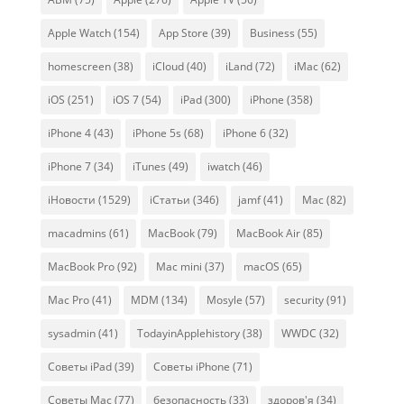
Apple Watch
(154)
App Store
(39)
Business
(55)
homescreen
(38)
iCloud
(40)
iLand
(72)
iMac
(62)
iOS
(251)
iOS 7
(54)
iPad
(300)
iPhone
(358)
iPhone 4
(43)
iPhone 5s
(68)
iPhone 6
(32)
iPhone 7
(34)
iTunes
(49)
iwatch
(46)
iНовости
(1529)
iСтатьи
(346)
jamf
(41)
Mac
(82)
macadmins
(61)
MacBook
(79)
MacBook Air
(85)
MacBook Pro
(92)
Mac mini
(37)
macOS
(65)
Mac Pro
(41)
MDM
(134)
Mosyle
(57)
security
(91)
sysadmin
(41)
TodayinApplehistory
(38)
WWDC
(32)
Советы iPad
(39)
Советы iPhone
(71)
Советы Mac
(77)
безопасность
(33)
здоров'я
(34)