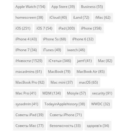
Apple Watch
(154)
App Store
(39)
Business
(55)
homescreen
(38)
iCloud
(40)
iLand
(72)
iMac
(62)
iOS
(251)
iOS 7
(54)
iPad
(300)
iPhone
(358)
iPhone 4
(43)
iPhone 5s
(68)
iPhone 6
(32)
iPhone 7
(34)
iTunes
(49)
iwatch
(46)
iНовости
(1529)
iСтатьи
(346)
jamf
(41)
Mac
(82)
macadmins
(61)
MacBook
(79)
MacBook Air
(85)
MacBook Pro
(92)
Mac mini
(37)
macOS
(65)
Mac Pro
(41)
MDM
(134)
Mosyle
(57)
security
(91)
sysadmin
(41)
TodayinApplehistory
(38)
WWDC
(32)
Советы iPad
(39)
Советы iPhone
(71)
Советы Mac
(77)
безопасность
(33)
здоров'я
(34)