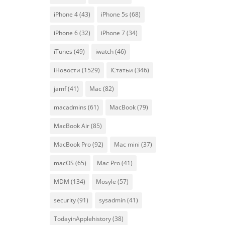
iPhone 4
(43)
iPhone 5s
(68)
iPhone 6
(32)
iPhone 7
(34)
iTunes
(49)
iwatch
(46)
iНовости
(1529)
iСтатьи
(346)
jamf
(41)
Mac
(82)
macadmins
(61)
MacBook
(79)
MacBook Air
(85)
MacBook Pro
(92)
Mac mini
(37)
macOS
(65)
Mac Pro
(41)
MDM
(134)
Mosyle
(57)
security
(91)
sysadmin
(41)
TodayinApplehistory
(38)