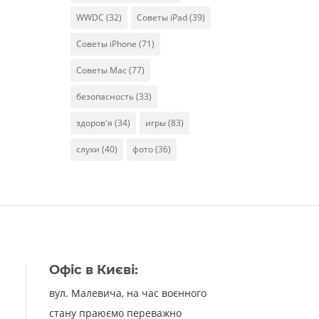
WWDC
(32)
Советы iPad
(39)
Советы iPhone
(71)
Советы Mac
(77)
безопасность
(33)
здоров'я
(34)
игры
(83)
слухи
(40)
фото
(36)
Офіс в Києві:
вул. Малевича, на час воєнного
стану праюємо переважно