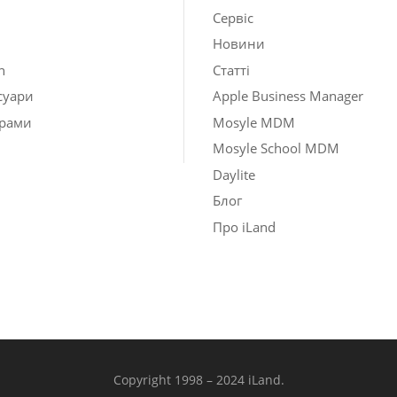
Сервіс
Новини
h
Статті
суари
Apple Business Manager
рами
Mosyle MDM
Mosyle School MDM
Daylite
Блог
Про iLand
Copyright 1998 – 2024 iLand.