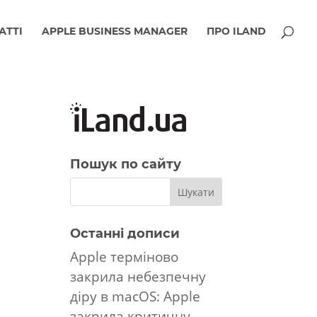
АТТІ
APPLE BUSINESS MANAGER
ПРО ILAND
Пошук по сайту
Останні дописи
Apple терміново
закрила небезпечну
діру в macOS: Apple
закрила критичну