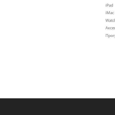
iPad
iMac
Watc
Аксе
Прог