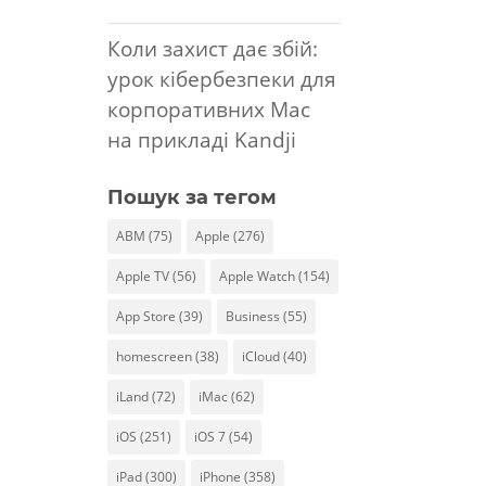
Коли захист дає збій:
урок кібербезпеки для
корпоративних Mac
на прикладі Kandji
Пошук за тегом
ABM
(75)
Apple
(276)
Apple TV
(56)
Apple Watch
(154)
App Store
(39)
Business
(55)
homescreen
(38)
iCloud
(40)
iLand
(72)
iMac
(62)
iOS
(251)
iOS 7
(54)
iPad
(300)
iPhone
(358)