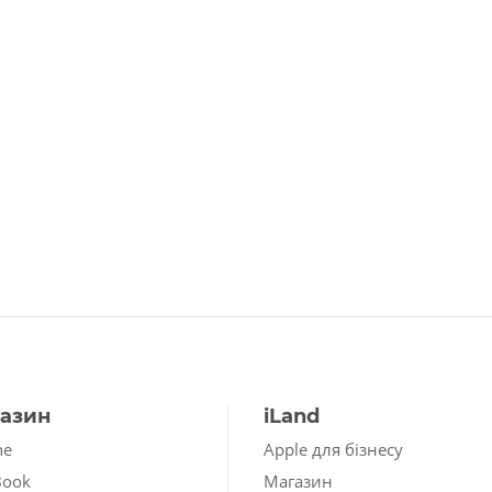
азин
iLand
ne
Apple для бізнесу
Book
Магазин