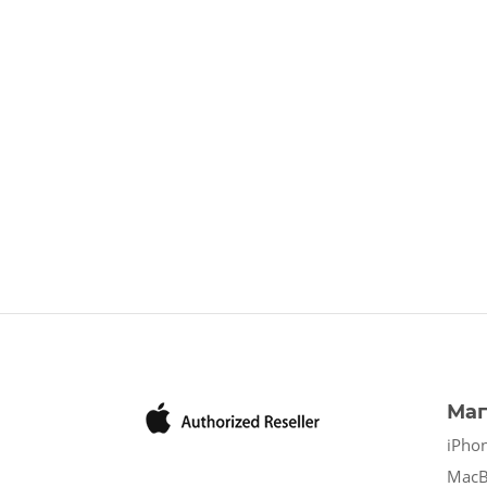
Маг
iPho
Mac