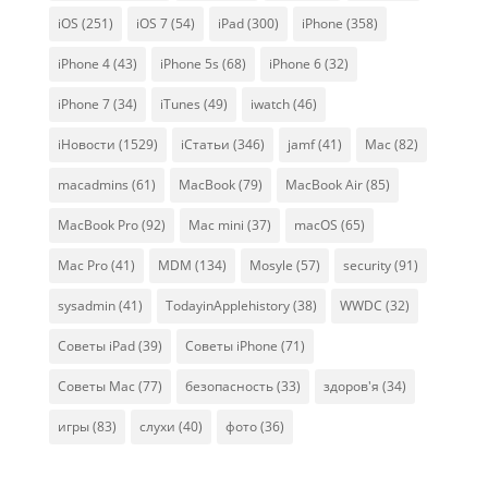
iOS
(251)
iOS 7
(54)
iPad
(300)
iPhone
(358)
iPhone 4
(43)
iPhone 5s
(68)
iPhone 6
(32)
iPhone 7
(34)
iTunes
(49)
iwatch
(46)
iНовости
(1529)
iСтатьи
(346)
jamf
(41)
Mac
(82)
macadmins
(61)
MacBook
(79)
MacBook Air
(85)
MacBook Pro
(92)
Mac mini
(37)
macOS
(65)
Mac Pro
(41)
MDM
(134)
Mosyle
(57)
security
(91)
sysadmin
(41)
TodayinApplehistory
(38)
WWDC
(32)
Советы iPad
(39)
Советы iPhone
(71)
Советы Mac
(77)
безопасность
(33)
здоров'я
(34)
игры
(83)
слухи
(40)
фото
(36)