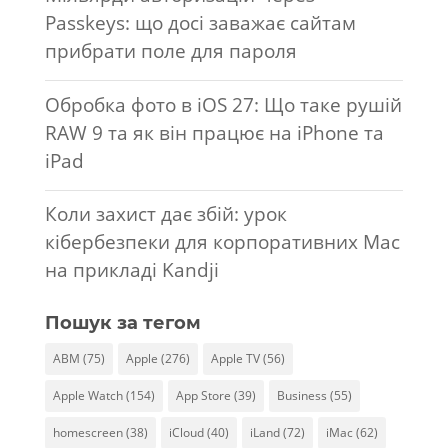
Passkeys: що досі заважає сайтам
прибрати поле для пароля
Обробка фото в iOS 27: Що таке рушій
RAW 9 та як він працює на iPhone та
iPad
Коли захист дає збій: урок
кібербезпеки для корпоративних Mac
на прикладі Kandji
Пошук за тегом
ABM
(75)
Apple
(276)
Apple TV
(56)
Apple Watch
(154)
App Store
(39)
Business
(55)
homescreen
(38)
iCloud
(40)
iLand
(72)
iMac
(62)