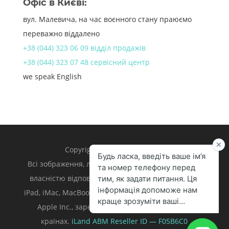
Офіс в Києві:
вул. Малевича, на час воєнного стану праюємо
переважно віддалено
+38 (044) 323 06 09 відділ продажів
+38 (044) 323 07 48 сервісний центр
we speak English
Copyright 1998 – 2024 iLand.
Всі зображення, логотипи та торгівельні марки є
власністю відповідних власників. Apple, iPhone,
iPad, iMac, MacBook, Mac є торгівельними марками
Apple Inc., зареєстрованими у U.S. та інших
країнах.
iLand ABM
Reseller ID — F05B6C0