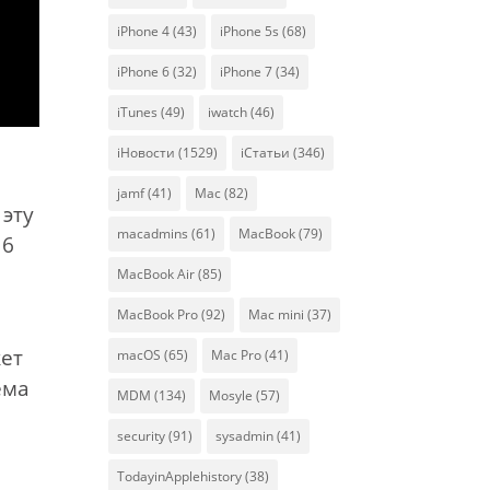
iPhone 4
(43)
iPhone 5s
(68)
iPhone 6
(32)
iPhone 7
(34)
iTunes
(49)
iwatch
(46)
iНовости
(1529)
iСтатьи
(346)
jamf
(41)
Mac
(82)
 эту
macadmins
(61)
MacBook
(79)
 6
MacBook Air
(85)
MacBook Pro
(92)
Mac mini
(37)
жет
macOS
(65)
Mac Pro
(41)
ема
MDM
(134)
Mosyle
(57)
security
(91)
sysadmin
(41)
TodayinApplehistory
(38)