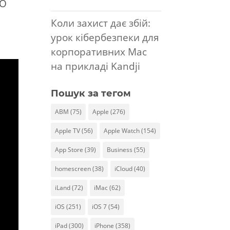
 О
Коли захист дає збій:
урок кібербезпеки для
корпоративних Mac
на прикладі Kandji
Пошук за тегом
ABM
(75)
Apple
(276)
Apple TV
(56)
Apple Watch
(154)
App Store
(39)
Business
(55)
homescreen
(38)
iCloud
(40)
iLand
(72)
iMac
(62)
iOS
(251)
iOS 7
(54)
iPad
(300)
iPhone
(358)