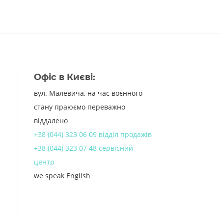
Офіс в Києві:
вул. Малевича, на час воєнного
стану праюємо переважно
віддалено
+38 (044) 323 06 09 відділ продажів
+38 (044) 323 07 48 сервісний
центр
we speak English