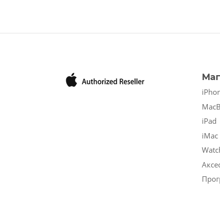
Маг
iPho
Mac
iPad
iMac
Watc
Аксе
Прог