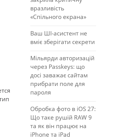
вразливість
«Спільного екрана»
Ваш ШІ-асистент не
вміє зберігати секрети
Мільярди авторизацій
через Passkeys: що
досі заважає сайтам
прибрати поле для
ется
пароля
отип
Обробка фото в iOS 27:
Що таке рушій RAW 9
та як він працює на
iPhone та iPad