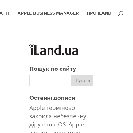
АТТІ
APPLE BUSINESS MANAGER
ПРО ILAND
Пошук по сайту
Останні дописи
Apple терміново
закрила небезпечну
діру в macOS: Apple
закрила критичну