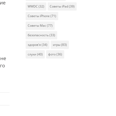
ние
WWDC
(32)
Советы iPad
(39)
Советы iPhone
(71)
Советы Mac
(77)
безопасность
(33)
здоров'я
(34)
игры
(83)
слухи
(40)
фото
(36)
 не
го