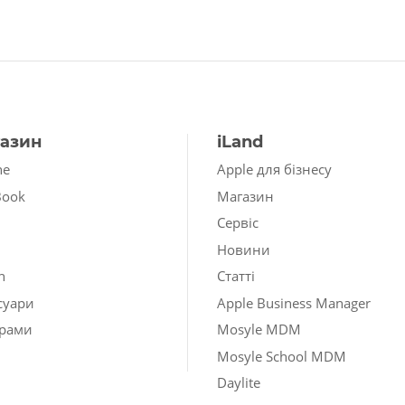
азин
iLand
ne
Apple для бізнесу
Book
Магазин
Сервіс
Новини
h
Статті
суари
Apple Business Manager
рами
Mosyle MDM
Mosyle School MDM
Daylite